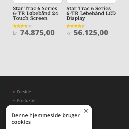
Star Trac 6 Series
Star Trac 6 Series
6-TR Løbebånd 24
6-TR Løbebånd LCD
Touch Screen
Display
74.875,00
56.125,00
Vurderet
Vurderet
kr.
kr.
3.9
4.3
ud af 5
ud af 5
Forside
Produkter
×
Kontakt
Denne hjemmeside bruger
cookies