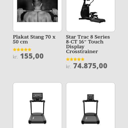
Plakat Stang 70 x
Star Trac 8 Series
50 cm
8-CT 16″ Touch
Display
Crosstrainer
155,00
Vurderet
kr.
5
ud af 5
74.875,00
Vurderet
kr.
4.9
ud af 5