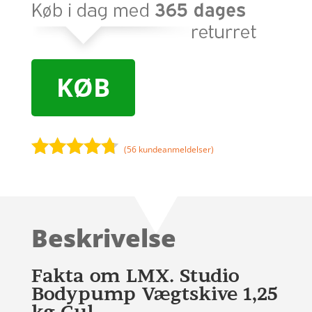
KØB
(
56
kundeanmeldelser)
Bedømt
som
4.6
ud af 5
baseret
Beskrivelse
på
kundebedø
mmelser
Fakta om LMX. Studio
Bodypump Vægtskive 1,25
kg Gul