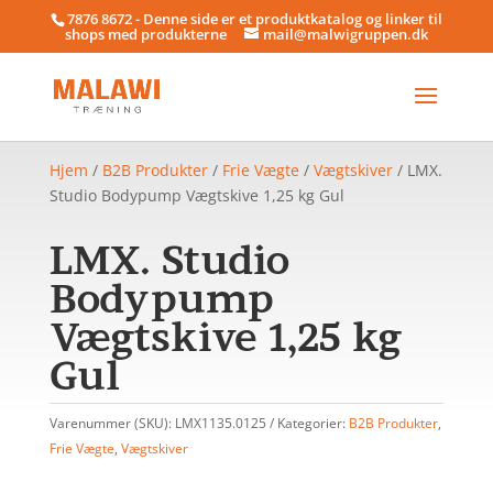
7876 8672 - Denne side er et produktkatalog og linker til
shops med produkterne
mail@malwigruppen.dk
Hjem
/
B2B Produkter
/
Frie Vægte
/
Vægtskiver
/ LMX.
Studio Bodypump Vægtskive 1,25 kg Gul
LMX. Studio
Bodypump
Vægtskive 1,25 kg
Gul
Varenummer (SKU):
LMX1135.0125
Kategorier:
B2B Produkter
,
Frie Vægte
,
Vægtskiver