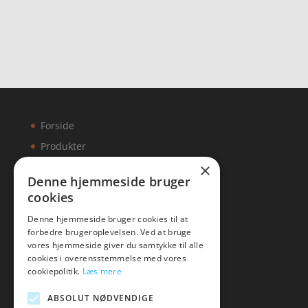
Forside
Produkter
×
Kontakt
Denne hjemmeside bruger
cookies
Artikler
Denne hjemmeside bruger cookies til at
forbedre brugeroplevelsen. Ved at bruge
vores hjemmeside giver du samtykke til alle
cookies i overensstemmelse med vores
Malawigruppen
cookiepolitik.
Læs mere
Tlf: 7876 8672
ABSOLUT NØDVENDIGE
Mail:
hej@malawigruppen.dk