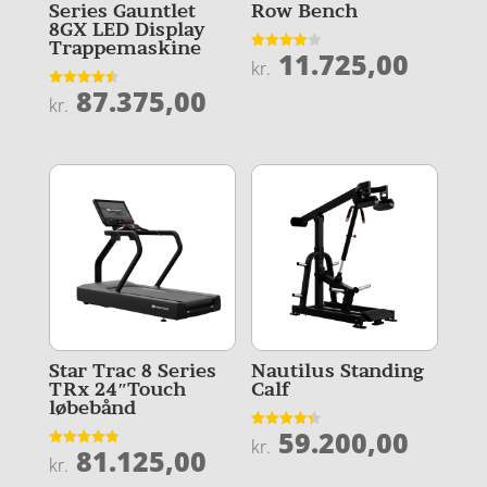
Series Gauntlet
Row Bench
8GX LED Display
Trappemaskine
11.725,00
Vurderet
kr.
4
ud af 5
87.375,00
Vurderet
kr.
4.5
ud af 5
Star Trac 8 Series
Nautilus Standing
TRx 24″Touch
Calf
løbebånd
59.200,00
Vurderet
kr.
81.125,00
4.3
Vurderet
kr.
ud af 5
4.9
ud af 5