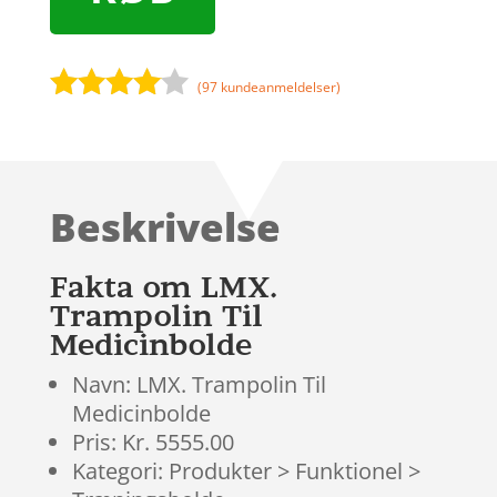
(
97
kundeanmeldelser)
Bedømt
som
3.9
ud af 5
baseret
Beskrivelse
på
kundebed
ømmels
Fakta om LMX.
er
Trampolin Til
Medicinbolde
Navn: LMX. Trampolin Til
Medicinbolde
Pris: Kr. 5555.00
Kategori: Produkter > Funktionel >