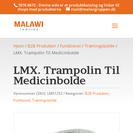
7876 8672 - Denne side er et produktkatalog og linker til
shops med produkterne
mail@malwigruppen.dk
Hjem
/
B2B Produkter
/
Funktionel
/
Træningsbolde
/
LMX. Trampolin Til Medicinbolde
LMX. Trampolin Til
Medicinbolde
Varenummer (SKU):
LMX1252
Kategorier:
B2B Produkter
,
Funktionel
,
Træningsbolde