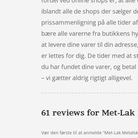
fordel ved online shops er, at alle
iblandt alle de shops der sælger d
prissammenligning på alle tider af
bære alle varerne fra butikkens hy
at levere dine varer til din adress
er lettes for dig. De tider med at s
du har fundet dine varer, og beta
– vi gætter aldrig rigtigt alligevel.
61 reviews for
Met-Lak 
Vær den første til at anmelde “Met-Lak Metals