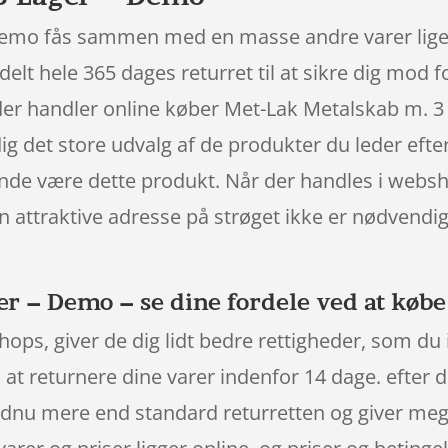
emo fås sammen med en masse andre varer lige 
ldelt hele 365 dages returret til at sikre dig mod f
 der handler online køber Met-Lak Metalskab m. 
g det store udvalg af de produkter du leder efter.
sende være dette produkt. Når der handles i webs
 den attraktive adresse på strøget ikke er nødve
er – Demo – se dine fordele ved at købe
ops, giver de dig lidt bedre rettigheder, som du 
il at returnere dine varer indenfor 14 dage. efter 
ndnu mere end standard returretten og giver meg