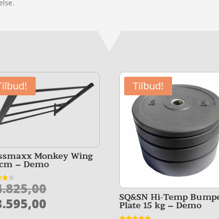
else.
Tilbud!
Tilbud!
ssmaxx Monkey Wing
 cm – Demo
Den
.825,00
et
SQ&SN Hi-Temp Bump
oprindelige
Den
5
.595,00
Plate 15 kg – Demo
pris
aktuelle