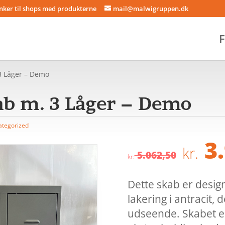
inker til shops med produkterne
mail@malwigruppen.dk
F
3 Låger – Demo
ab m. 3 Låger – Demo
ategorized
De
3.
kr.
opr
5.062,50
kr.
pri
var
Dette skab er desig
kr. 
lakering i antracit, d
udseende. Skabet er