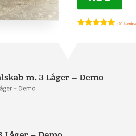
(
61
kundea
Bedømt
som
5
ud
af 5
baseret på
kundebedøm
melser
lskab m. 3 Låger – Demo
Låger – Demo
3 Låger – Demo