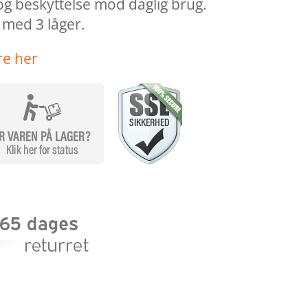
g beskyttelse mod daglig brug.
med 3 låger.
re her