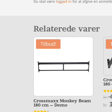
Du skal være
logged in
for at afgive en anmeld
Relaterede varer
Tilbud!
Cro
180
4
Vurder
kr.
3.9
Crossmaxx Monkey Beam
ud af 
3
180 cm – Demo
kr.