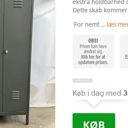
ekstra holdbarhed o
Dette skab kommer 
For nemt …
læs me
KØB