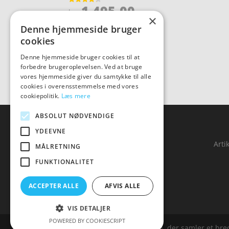
Den
1.495,00
Vurderet
kr.
4.2
×
oprindelige
Den
ud af 5
1.195,00
kr.
Denne hjemmeside bruger
pris
aktuelle
cookies
var:
pris
Denne hjemmeside bruger cookies til at
kr. 1.495,00.
er:
forbedre brugeroplevelsen. Ved at bruge
kr. 1.195,00.
vores hjemmeside giver du samtykke til alle
cookies i overensstemmelse med vores
cookiepolitik.
Læs mere
ABSOLUT NØDVENDIGE
YDEEVNE
Forside
Arti
MÅLRETNING
Produkter
FUNKTIONALITET
Kontakt
ACCEPTER ALLE
AFVIS ALLE
VIS DETALJER
POWERED BY COOKIESCRIPT
Malawigruppen.dk er siden, der samler et bredt 