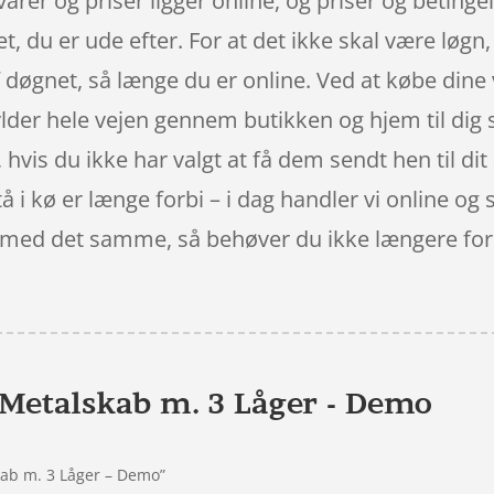
 varer og priser ligger online, og priser og betinge
et, du er ude efter. For at det ikke skal være løg
 døgnet, så længe du er online. Ved at købe dine v
lder hele vejen gennem butikken og hjem til dig s
e, hvis du ikke har valgt at få dem sendt hen til di
tå i kø er længe forbi – i dag handler vi online og 
l med det samme, så behøver du ikke længere foru
Metalskab m. 3 Låger - Demo
kab m. 3 Låger – Demo”