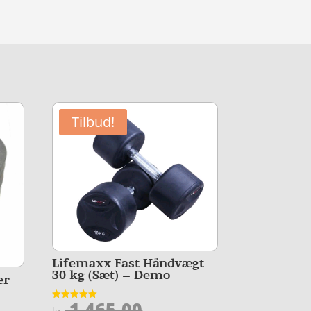
Tilbud!
Lifemaxx Fast Håndvægt
30 kg (Sæt) – Demo
er
Den
1.465,00
Vurderet