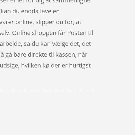
lser er let for dig at sammenligne,
n, kan du endda lave en
arer online, slipper du for, at
elv. Online shoppen får Posten til
t arbejde, så du kan vælge det, det
så gå bare direkte til kassen, når
dsige, hvilken kø der er hurtigst