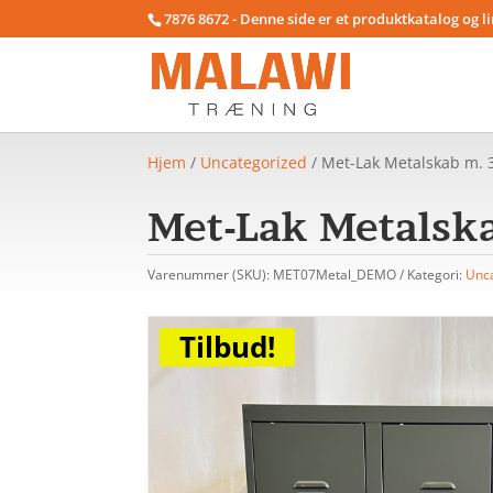
7876 8672 - Denne side er et produktkatalog og l
Hjem
/
Uncategorized
/ Met-Lak Metalskab m. 
Met-Lak Metalsk
Varenummer (SKU):
MET07Metal_DEMO
Kategori:
Unc
Tilbud!