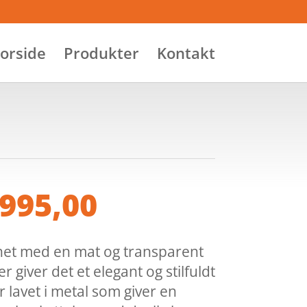
orside
Produkter
Kontakt
n
Den
995,00
indelige
aktuelle
s
pris
:
er:
net med en mat og transparent
5.062,50.
kr. 3.995,00.
er giver det et elegant og stilfuldt
 lavet i metal som giver en