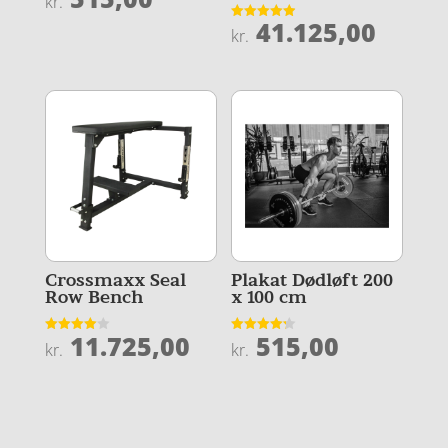
kr.
4.1
ud af 5
41.125,00
Vurderet
kr.
4.9
ud af 5
Crossmaxx Seal
Plakat Dødløft 200
Row Bench
x 100 cm
11.725,00
515,00
Vurderet
Vurderet
kr.
kr.
4
4.2
ud af 5
ud af 5