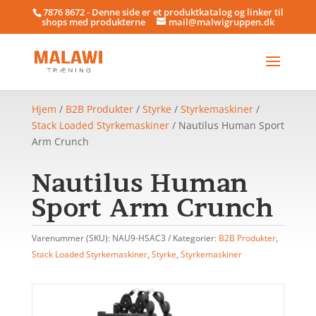
7876 8672 - Denne side er et produktkatalog og linker til
shops med produkterne
mail@malwigruppen.dk
Hjem
/
B2B Produkter
/
Styrke
/
Styrkemaskiner
/
Stack Loaded Styrkemaskiner
/ Nautilus Human Sport
Arm Crunch
Nautilus Human
Sport Arm Crunch
Varenummer (SKU):
NAU9-HSAC3
Kategorier:
B2B Produkter
,
Stack Loaded Styrkemaskiner
,
Styrke
,
Styrkemaskiner