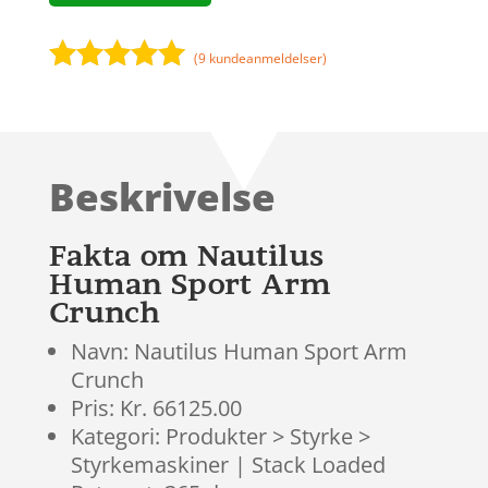
(
9
kundeanmeldelser)
Bedømt
som
5
ud
af 5
baseret på
Beskrivelse
kundebedøm
melser
Fakta om Nautilus
Human Sport Arm
Crunch
Navn: Nautilus Human Sport Arm
Crunch
Pris: Kr. 66125.00
Kategori: Produkter > Styrke >
Styrkemaskiner | Stack Loaded