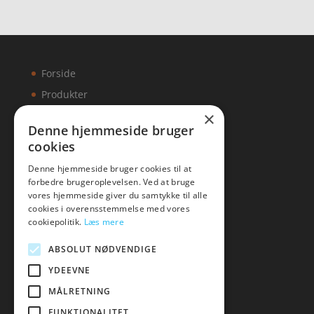
Forside
Produkter
×
Kontakt
Denne hjemmeside bruger
cookies
Artikler
Denne hjemmeside bruger cookies til at
forbedre brugeroplevelsen. Ved at bruge
vores hjemmeside giver du samtykke til alle
cookies i overensstemmelse med vores
Malawigruppen
cookiepolitik.
Læs mere
Tlf: 7876 8672
ABSOLUT NØDVENDIGE
Mail:
hej@malawigruppen.dk
YDEEVNE
MÅLRETNING
FUNKTIONALITET