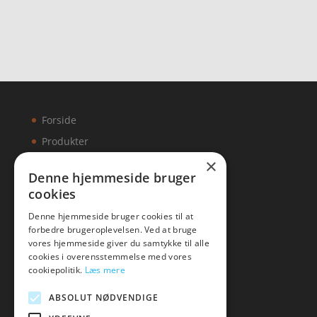
Forside
Produkter
×
Kontakt
Denne hjemmeside bruger
cookies
Artikler
Denne hjemmeside bruger cookies til at
forbedre brugeroplevelsen. Ved at bruge
vores hjemmeside giver du samtykke til alle
cookies i overensstemmelse med vores
Malawigruppen
cookiepolitik.
Læs mere
Tlf: 7876 8672
ABSOLUT NØDVENDIGE
Mail:
hej@malawigruppen.dk