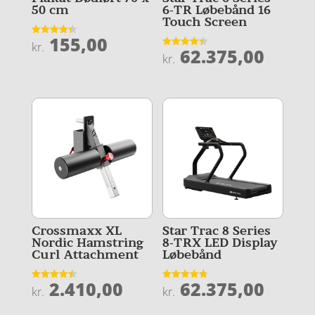
50 cm
6-TR Løbebånd 16
Touch Screen
155,00
Vurderet
kr.
62.375,00
4.3
Vurderet
kr.
ud af 5
4.4
ud af 5
Crossmaxx XL
Star Trac 8 Series
Nordic Hamstring
8-TRX LED Display
Curl Attachment
Løbebånd
2.410,00
62.375,00
Vurderet
Vurderet
kr.
kr.
4.5
4.8
ud af 5
ud af 5