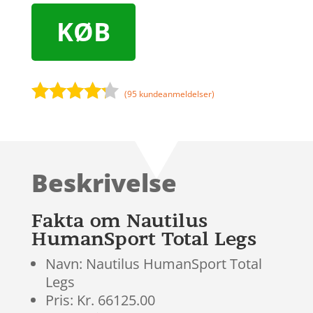
KØB
(
95
kundeanmeldelser)
Bedømt
som
4.1
ud af 5
baseret
Beskrivelse
på
kundebedø
mmelser
Fakta om Nautilus
HumanSport Total Legs
Navn: Nautilus HumanSport Total
Legs
Pris: Kr. 66125.00