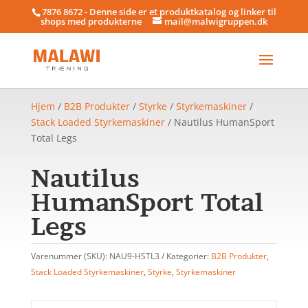
7876 8672 - Denne side er et produktkatalog og linker til
shops med produkterne
mail@malwigruppen.dk
Hjem
/
B2B Produkter
/
Styrke
/
Styrkemaskiner
/
Stack Loaded Styrkemaskiner
/ Nautilus HumanSport
Total Legs
Nautilus
HumanSport Total
Legs
Varenummer (SKU):
NAU9-HSTL3
Kategorier:
B2B Produkter
,
Stack Loaded Styrkemaskiner
,
Styrke
,
Styrkemaskiner