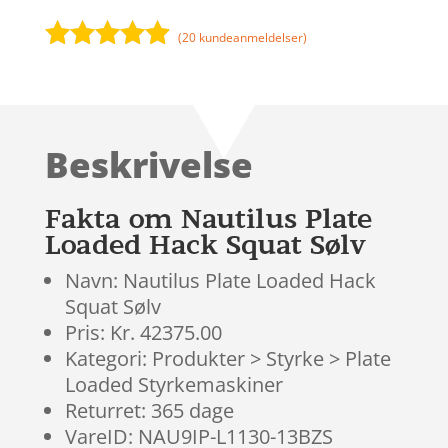
(
20
kundeanmeldelser)
Bedømt
som
4.8
ud af 5
baseret på
Beskrivelse
kundebedø
mmelser
Fakta om Nautilus Plate
Loaded Hack Squat Sølv
Navn: Nautilus Plate Loaded Hack
Squat Sølv
Pris: Kr. 42375.00
Kategori: Produkter > Styrke > Plate
Loaded Styrkemaskiner
Returret: 365 dage
VareID: NAU9IP-L1130-13BZS