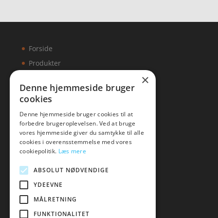
Forside
Produkter
×
Kontakt
Denne hjemmeside bruger
cookies
Artikler
Denne hjemmeside bruger cookies til at
forbedre brugeroplevelsen. Ved at bruge
vores hjemmeside giver du samtykke til alle
cookies i overensstemmelse med vores
Malawigruppen
cookiepolitik.
Læs mere
Tlf: 7876 8672
ABSOLUT NØDVENDIGE
Mail:
hej@malawigruppen.dk
YDEEVNE
MÅLRETNING
FUNKTIONALITET