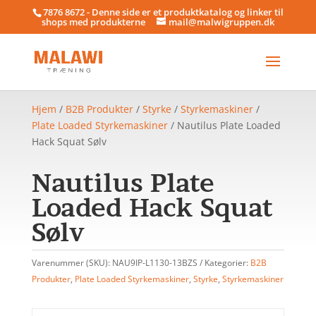
7876 8672 - Denne side er et produktkatalog og linker til
shops med produkterne
mail@malwigruppen.dk
Hjem
/
B2B Produkter
/
Styrke
/
Styrkemaskiner
/
Plate Loaded Styrkemaskiner
/ Nautilus Plate Loaded
Hack Squat Sølv
Nautilus Plate
Loaded Hack Squat
Sølv
Varenummer (SKU):
NAU9IP-L1130-13BZS
Kategorier:
B2B
Produkter
,
Plate Loaded Styrkemaskiner
,
Styrke
,
Styrkemaskiner