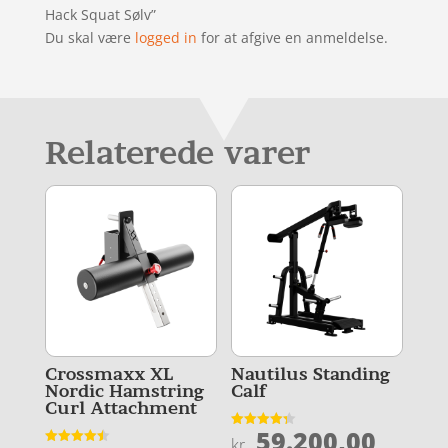
Hack Squat Sølv”
Du skal være
logged in
for at afgive en anmeldelse.
Relaterede varer
Crossmaxx XL
Nautilus Standing
Nordic Hamstring
Calf
Curl Attachment
59.200,00
Vurderet
kr.
4.3