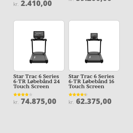
2.410,00
Vurderet
kr.
ud af 5
4.5
ud af 5
Star Trac 6 Series
Star Trac 6 Series
6-TR Løbebånd 24
6-TR Løbebånd 16
Touch Screen
Touch Screen
74.875,00
62.375,00
Vurderet
Vurderet
kr.
kr.
3.9
4.4
ud af 5
ud af 5