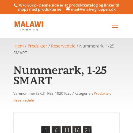
7876 8672 - Denne side er et produktkatalog og linker til
shops med produkterne
mail@malwigruppen.dk
Hjem
/
Produkter
/
Reservedele
/ Nummerark, 1-25
SMART
Nummerark, 1-25
SMART
Varenummer (SKU):
RES_10201025
Kategorier:
Produkter
,
Reservedele