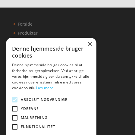
Forside
Produkter
×
Kontakt
Denne hjemmeside bruger
cookies
Artikler
Denne hjemmeside bruger cookies til at
forbedre brugeroplevelsen. Ved at bruge
vores hjemmeside giver du samtykke til alle
cookies i overensstemmelse med vores
Malawigruppen
cookiepolitik.
Læs mere
Tlf: 7876 8672
ABSOLUT NØDVENDIGE
Mail:
hej@malawigruppen.dk
YDEEVNE
MÅLRETNING
FUNKTIONALITET