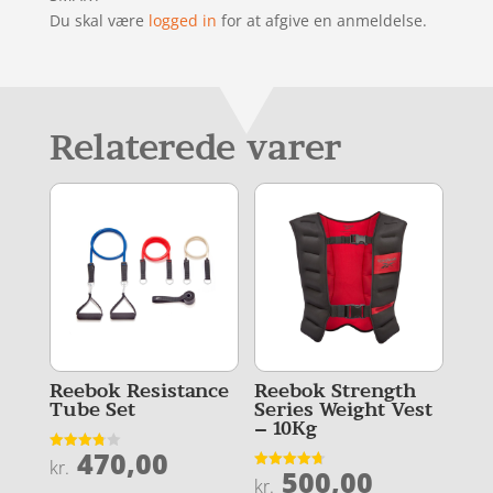
Du skal være
logged in
for at afgive en anmeldelse.
Relaterede varer
Reebok Resistance
Reebok Strength
Tube Set
Series Weight Vest
– 10Kg
470,00
Vurderet
kr.
500,00
3.8
Vurderet
kr.
ud af 5
4.7