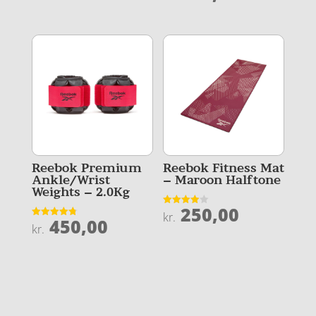
ud af 5
Reebok Premium
Reebok Fitness Mat
Ankle/Wrist
– Maroon Halftone
Weights – 2.0Kg
250,00
Vurderet
kr.
450,00
3.9
Vurderet
kr.
ud af 5
4.8
ud af 5