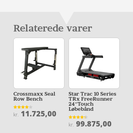
Relaterede varer
Crossmaxx Seal
Star Trac 10 Series
Row Bench
TRx FreeRunner
24″Touch
Løbebånd
11.725,00
Vurderet
kr.
4
ud af 5
99.875,00
Vurderet
kr.
4.3
ud af 5