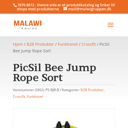
7876 8672 - Denne side er et produktkatalog og linker til
shops med produkterne
mail@malwigruppen.dk
Hjem
/
B2B Produkter
/
Funktionel
/
Crossfit
/ PicSil
Bee Jump Rope Sort
PicSil Bee Jump
Rope Sort
Varenummer (SKU):
PS-BJR-B
Kategorier:
B2B Produkter
,
Crossfit
,
Funktionel