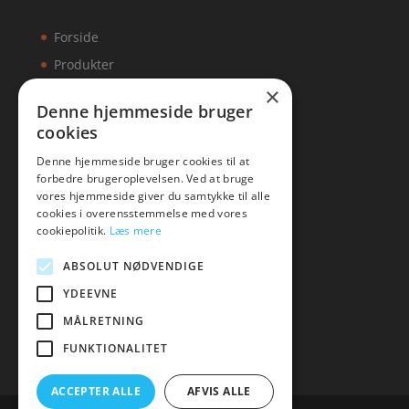
Forside
Produkter
×
Kontakt
Denne hjemmeside bruger
cookies
Artikler
Denne hjemmeside bruger cookies til at
forbedre brugeroplevelsen. Ved at bruge
vores hjemmeside giver du samtykke til alle
cookies i overensstemmelse med vores
Malawigruppen
cookiepolitik.
Læs mere
Tlf: 7876 8672
ABSOLUT NØDVENDIGE
Mail:
hej@malawigruppen.dk
YDEEVNE
MÅLRETNING
FUNKTIONALITET
ACCEPTER ALLE
AFVIS ALLE