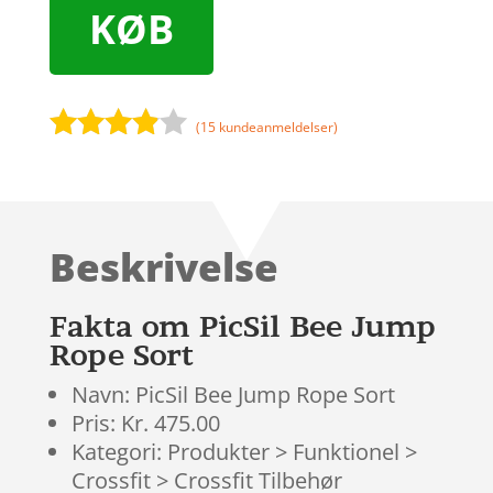
KØB
(
15
kundeanmeldelser)
Bedømt
som
3.8
ud af 5
baseret
Beskrivelse
på
kundebed
ømmels
Fakta om PicSil Bee Jump
er
Rope Sort
Navn: PicSil Bee Jump Rope Sort
Pris: Kr. 475.00
Kategori: Produkter > Funktionel >
Crossfit > Crossfit Tilbehør