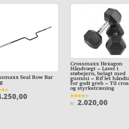
Crossmaxx Hexagon
Håndvægt – Lavet i
støbejern, belagt med
ssmaxx Seal Row Bar
gummi – Riflet håndt
kg
for godt greb – Til cros
og styrketræning
.250,00
et
2.020,00
Vurderet
5
kr.
4
ud af 5