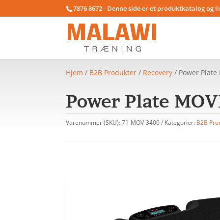
7876 8672 - Denne side er et produktkatalog og l
Hjem
/
B2B Produkter
/
Recovery
/ Power Plat
Power Plate MOV
Varenummer (SKU):
71-MOV-3400
Kategorier:
B2B Pro