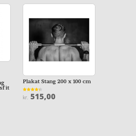
Plakat Stang 200 x 100 cm
ag
sfit
515,00
Vurderet
kr.
4.3
ud af 5