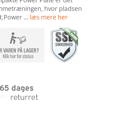
pakte Power Plate er det
jemmetræningen, hvor pladsen
t.Power …
læs mere her