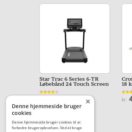
Star Trac 6 Series 6-TR
Cro
Løbebånd 24 Touch Screen
18 
74.875,00
4
Vurderet
Vurder
kr.
kr.
×
3.9
4.4
ud af 5
ud af 
Denne hjemmeside bruger
cookies
Denne hjemmeside bruger cookies til at
forbedre brugeroplevelsen. Ved at bruge