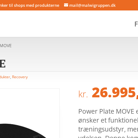
inker til shops med produkterne
mail@malwigruppen.dk
F
e MOVE
E
dukter
,
Recovery
26.995
kr.
Power Plate MOVE er 
ønsker et funktione
træningsudstyr, me