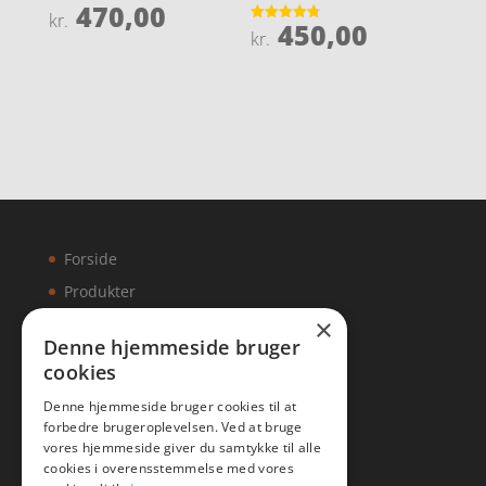
470,00
Vurderet
kr.
450,00
3.8
Vurderet
kr.
ud af 5
4.8
ud af 5
Forside
Produkter
×
Kontakt
Denne hjemmeside bruger
cookies
Artikler
Denne hjemmeside bruger cookies til at
forbedre brugeroplevelsen. Ved at bruge
vores hjemmeside giver du samtykke til alle
cookies i overensstemmelse med vores
Malawigruppen