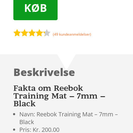
KØB
(
49
kundeanmeldelser)
Bedømt
som
4.1
ud af 5
baseret
Beskrivelse
på
kundebedø
mmelser
Fakta om Reebok
Training Mat – 7mm –
Black
Navn: Reebok Training Mat – 7mm –
Black
Pris: Kr. 200.00