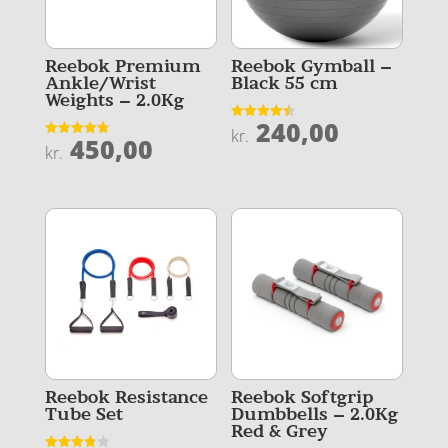
Reebok Premium
Reebok Gymball –
Ankle/Wrist
Black 55 cm
Weights – 2.0Kg
240,00
Vurderet
kr.
450,00
4.5
Vurderet
kr.
ud af 5
4.8
ud af 5
Reebok Resistance
Reebok Softgrip
Tube Set
Dumbbells – 2.0Kg
Red & Grey