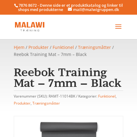
7876 8672 - Denne side er et produktkatalog og linker til
shops med produkterne
mail@malwigruppen.dk
Hjem
/
Produkter
/
Funktionel
/
Træningsmåtter
/
Reebok Training Mat – 7mm – Black
Reebok Training
Mat – 7mm – Black
Varenummer (SKU):
RAMT-11014BK
Kategorier:
Funktionel
,
Produkter
,
Træningsmåtter