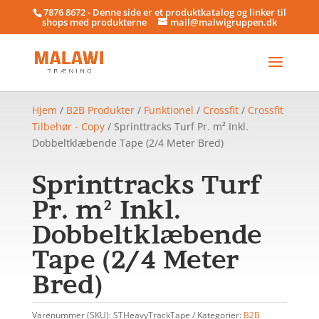
7876 8672 - Denne side er et produktkatalog og linker til
shops med produkterne
mail@malwigruppen.dk
Hjem
/
B2B Produkter
/
Funktionel
/
Crossfit
/
Crossfit
Tilbehør - Copy
/ Sprinttracks Turf Pr. m² Inkl.
Dobbeltklæbende Tape (2/4 Meter Bred)
Sprinttracks Turf
Pr. m² Inkl.
Dobbeltklæbende
Tape (2/4 Meter
Bred)
Varenummer (SKU):
STHeavyTrackTape
Kategorier:
B2B