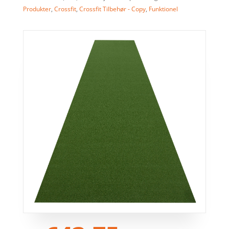
Produkter
,
Crossfit
,
Crossfit Tilbehør - Copy
,
Funktionel