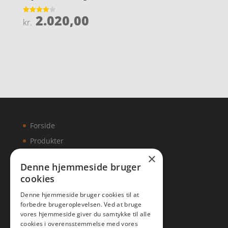
2.020,00
Vurderet
kr.
4
ud af 5
Forside
Produkter
×
Kontakt
Denne hjemmeside bruger
cookies
Artikler
Denne hjemmeside bruger cookies til at
forbedre brugeroplevelsen. Ved at bruge
vores hjemmeside giver du samtykke til alle
cookies i overensstemmelse med vores
Malawigruppen