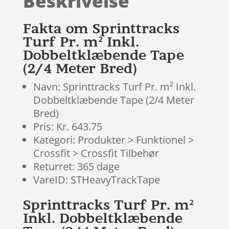
Beskrivelse
på
kundebedø
mmelser
Fakta om Sprinttracks
Turf Pr. m² Inkl.
Dobbeltklæbende Tape
(2/4 Meter Bred)
Navn: Sprinttracks Turf Pr. m² Inkl.
Dobbeltklæbende Tape (2/4 Meter
Bred)
Pris: Kr. 643.75
Kategori: Produkter > Funktionel >
Crossfit > Crossfit Tilbehør
Returret: 365 dage
VareID: STHeavyTrackTape
Sprinttracks Turf Pr. m²
Inkl. Dobbeltklæbende