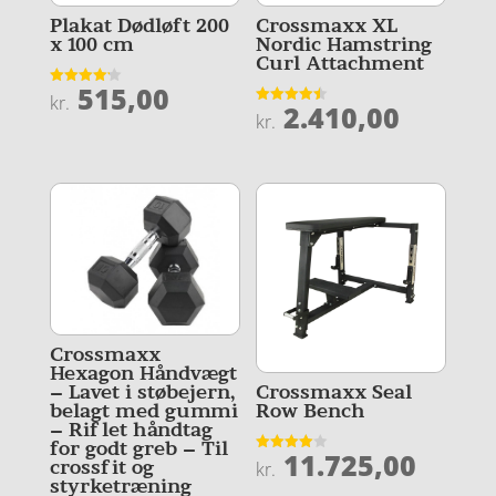
Plakat Dødløft 200
Crossmaxx XL
x 100 cm
Nordic Hamstring
Curl Attachment
515,00
Vurderet
kr.
2.410,00
4.2
Vurderet
kr.
ud af 5
4.5
ud af 5
Crossmaxx
Hexagon Håndvægt
– Lavet i støbejern,
Crossmaxx Seal
belagt med gummi
Row Bench
– Riflet håndtag
for godt greb – Til
11.725,00
Vurderet
crossfit og
kr.
4
styrketræning
ud af 5