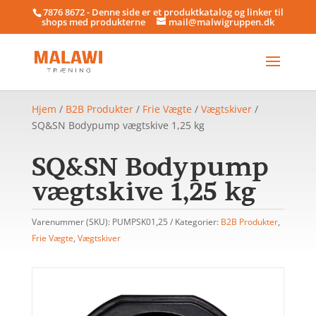
7876 8672 - Denne side er et produktkatalog og linker til
shops med produkterne
mail@malwigruppen.dk
Hjem
/
B2B Produkter
/
Frie Vægte
/
Vægtskiver
/
SQ&SN Bodypump vægtskive 1,25 kg
SQ&SN Bodypump
vægtskive 1,25 kg
Varenummer (SKU):
PUMPSK01,25
Kategorier:
B2B Produkter
,
Frie Vægte
,
Vægtskiver