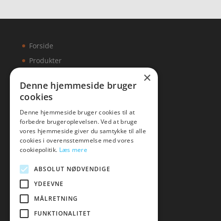
Forside
Produkter
×
Kontakt
Denne hjemmeside bruger
cookies
Artikler
Denne hjemmeside bruger cookies til at
forbedre brugeroplevelsen. Ved at bruge
vores hjemmeside giver du samtykke til alle
cookies i overensstemmelse med vores
Malawigruppen
cookiepolitik.
Læs mere
Tlf: 7876 8672
ABSOLUT NØDVENDIGE
Mail:
hej@malawigruppen.dk
YDEEVNE
MÅLRETNING
FUNKTIONALITET