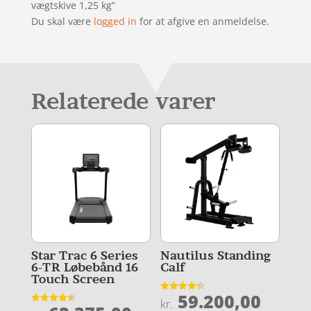
vægtskive 1,25 kg”
Du skal være
logged in
for at afgive en anmeldelse.
Relaterede varer
Star Trac 6 Series
Nautilus Standing
6-TR Løbebånd 16
Calf
Touch Screen
59.200,00
Vurderet
kr.
4.3
Vurderet