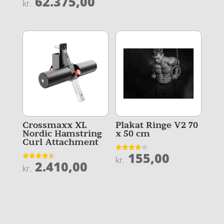
62.375,00
kr.
ud af 5
4.4
ud af 5
Crossmaxx XL
Plakat Ringe V2 70
Nordic Hamstring
x 50 cm
Curl Attachment
155,00
Vurderet
kr.
2.410,00
4
Vurderet
kr.
ud af 5
4.5
ud af 5