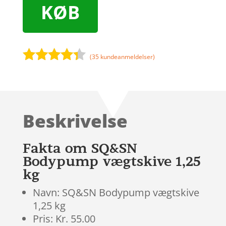
KØB
(
35
kundeanmeldelser)
Bedømt
som
4.2
ud af 5
baseret
Beskrivelse
på
kundebedø
mmelser
Fakta om SQ&SN
Bodypump vægtskive 1,25
kg
Navn: SQ&SN Bodypump vægtskive
1,25 kg
Pris: Kr. 55.00