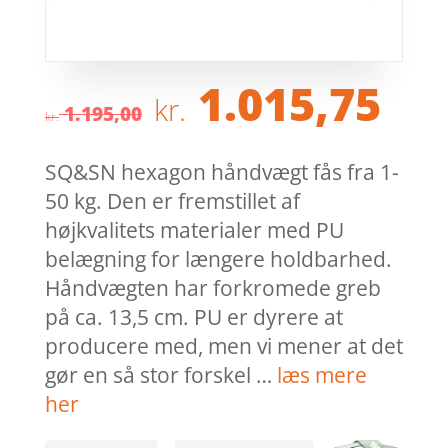
Den
De
1.015,75
kr.
oprindelige
ak
1.195,00
kr.
pris
pri
var:
er:
SQ&SN hexagon håndvægt fås fra 1-
kr. 1.195,00.
kr.
50 kg. Den er fremstillet af
højkvalitets materialer med PU
belægning for længere holdbarhed.
Håndvægten har forkromede greb
på ca. 13,5 cm. PU er dyrere at
producere med, men vi mener at det
gør en så stor forskel …
læs mere
her