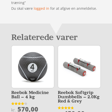
træning”
Du skal være
logged in
for at afgive en anmeldelse.
Relaterede varer
Reebok Medicine
Reebok Softgrip
Ball – 4 kg
Dumbbells – 2.0Kg
Red & Grey
570,00
Vurderet
kr.
4.2