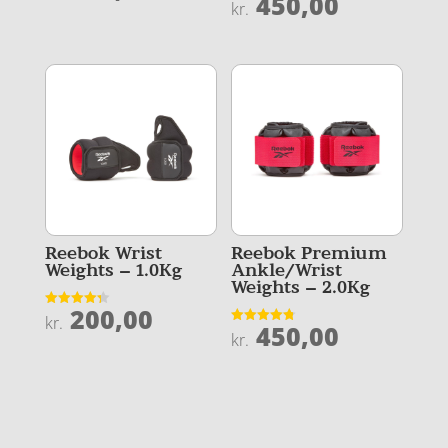
450,00
Vurderet
kr.
ud af 5
4.8
ud af 5
Reebok Wrist
Reebok Premium
Weights – 1.0Kg
Ankle/Wrist
Weights – 2.0Kg
200,00
Vurderet
kr.
450,00
4.3
Vurderet
kr.
ud af 5
4.8
ud af 5