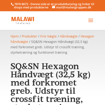
7876 8672 - Denne side er et produktkatalog og linker til
shops med produkterne
mail@malwigruppen.dk
Hjem
/
Produkter
/
Frie Vægte
/
Håndvægte
/
Hexagon
håndvægte
/ SQ&SN Hexagon Håndvægt (32,5 kg)
med forkromet greb. Udstyr til crossfit træning,
styrketræning og funktionel træning
SQ&SN Hexagon
Håndvægt (32,5 kg)
med forkromet
greb. Udstyr til
crossfit træning,