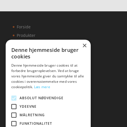
Forside
Produkter
×
Kontakt
Denne hjemmeside bruger
cookies
Artikler
Denne hjemmeside bruger cookies til at
forbedre brugeroplevelsen. Ved at bruge
vores hjemmeside giver du samtykke til alle
cookies i overensstemmelse med vores
Malawigruppen
cookiepolitik.
Læs mere
Tlf: 7876 8672
ABSOLUT NØDVENDIGE
Mail:
hej@malawigruppen.dk
YDEEVNE
MÅLRETNING
FUNKTIONALITET