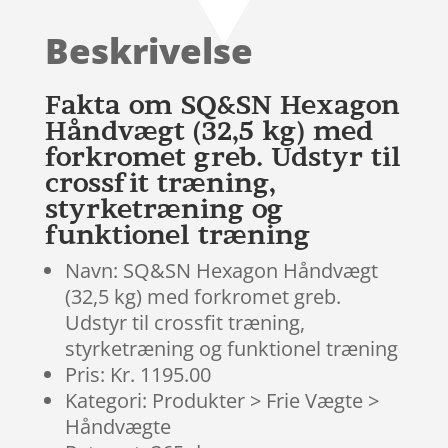
ud af 5
baseret
Beskrivelse
på
kundebedø
mmelser
Fakta om SQ&SN Hexagon
Håndvægt (32,5 kg) med
forkromet greb. Udstyr til
crossfit træning,
styrketræning og
funktionel træning
Navn: SQ&SN Hexagon Håndvægt
(32,5 kg) med forkromet greb.
Udstyr til crossfit træning,
styrketræning og funktionel træning
Pris: Kr. 1195.00
Kategori: Produkter > Frie Vægte >
Håndvægte