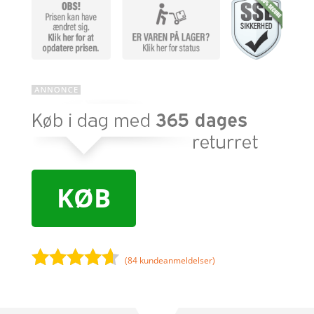
KØB
(
84
kundeanmeldelser)
Bedømt
som
4.5