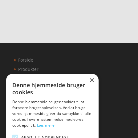
pris
aktuelle
kr. 1.3
er:
var:
pris
kr. 1.0
kr. 5.062,50.
er:
kr. 3.995,00.
Forside
Produkter
×
Kontakt
Denne hjemmeside bruger
cookies
Artikler
Denne hjemmeside bruger cookies til at
forbedre brugeroplevelsen. Ved at bruge
vores hjemmeside giver du samtykke til alle
cookies i overensstemmelse med vores
Malawigruppen
cookiepolitik.
Læs mere
Tlf: 7876 8672
ABSOLUT NØDVENDIGE