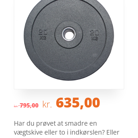
Den
Den
635,00
kr.
oprindelige
aktue
795,00
kr.
pris
pris
var:
er:
Har du prøvet at smadre en
kr. 795,00.
kr. 6
vægtskive eller to i indkørslen? Eller