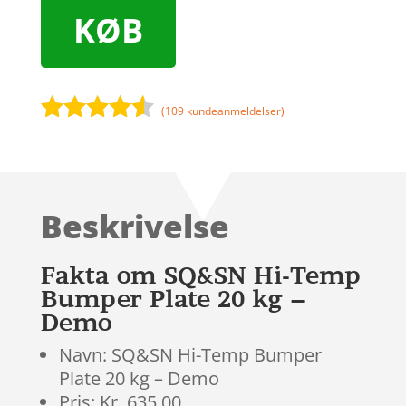
KØB
(
109
kundeanmeldelser)
Bedømt
som
4.4
ud af 5
baseret
Beskrivelse
på
kundebedø
mmelser
Fakta om SQ&SN Hi-Temp
Bumper Plate 20 kg –
Demo
Navn: SQ&SN Hi-Temp Bumper
Plate 20 kg – Demo
Pris: Kr. 635.00