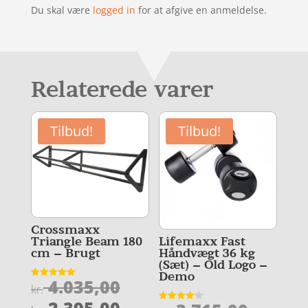
Du skal være
logged in
for at afgive en anmeldelse.
Relaterede varer
Tilbud!
Tilbud!
Crossmaxx
Triangle Beam 180
Lifemaxx Fast
cm – Brugt
Håndvægt 36 kg
(Sæt) – Old Logo –
Demo
Den
4.035,00
Vurderet
kr.
5
oprindelige
Den
ud af 5
Vurderet