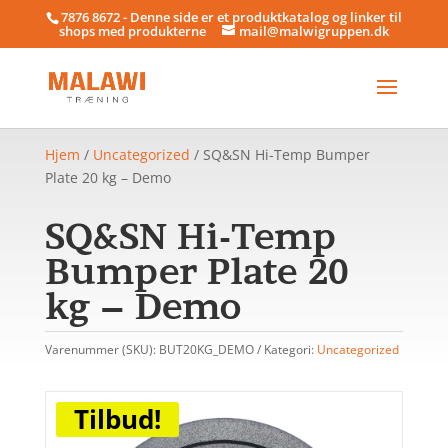
7876 8672 - Denne side er et produktkatalog og linker til
shops med produkterne
mail@malwigruppen.dk
Hjem
/
Uncategorized
/ SQ&SN Hi-Temp Bumper
Plate 20 kg – Demo
SQ&SN Hi-Temp
Bumper Plate 20
kg – Demo
Varenummer (SKU):
BUT20KG_DEMO
Kategori:
Uncategorized
Tilbud!