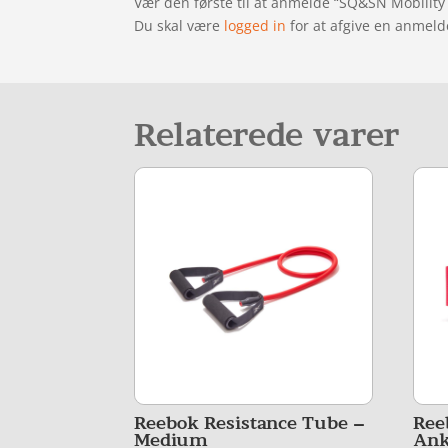
Vær den første til at anmelde “SQ&SN Mobility 
Du skal være
logged in
for at afgive en anmeld
Relaterede varer
Reebok Resistance Tube –
Ree
Medium
Ank