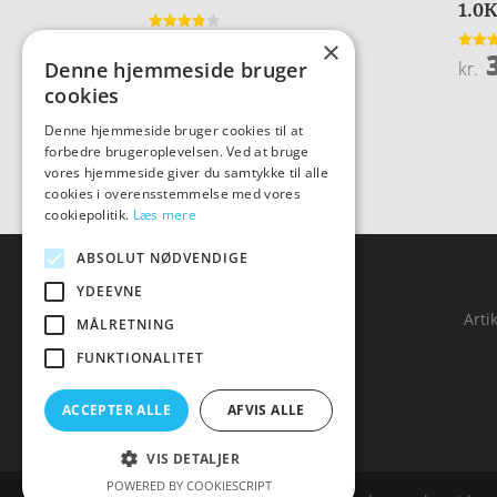
1.0
130,00
Vurderet
×
kr.
3
3.8
Vurder
kr.
Denne hjemmeside bruger
ud af 5
4
ud af 
cookies
Denne hjemmeside bruger cookies til at
forbedre brugeroplevelsen. Ved at bruge
vores hjemmeside giver du samtykke til alle
cookies i overensstemmelse med vores
cookiepolitik.
Læs mere
ABSOLUT NØDVENDIGE
YDEEVNE
Forside
Arti
MÅLRETNING
Produkter
FUNKTIONALITET
Kontakt
ACCEPTER ALLE
AFVIS ALLE
VIS DETALJER
POWERED BY COOKIESCRIPT