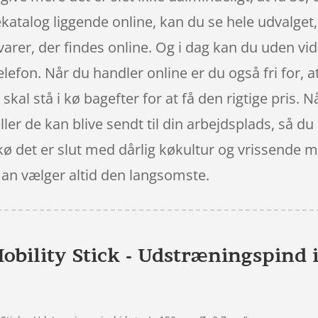
atalog liggende online, kan du se hele udvalget
varer, der findes online. Og i dag kan du uden v
lefon. Når du handler online er du også fri for, at
u skal stå i kø bagefter for at få den rigtige pris.
er de kan blive sendt til din arbejdsplads, så du 
kø det er slut med dårlig køkultur og vrissende m
man vælger altid den langsomste.
bility Stick - Udstræningspind i 