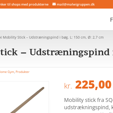
inker til shops med produkterne
mail@malwigruppen.dk
F
 Mobility Stick – Udstræningspind i bøg. L: 150 cm, Ø: 2,7 cm
tick – Udstræningspind i
 Home Gym
,
Produkter
225,00
kr.
Mobility stick fra 
udstrækningspind, k