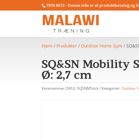
7876 8672 - Denne side er et produktkatalog og l
Hjem
/
Produkter
/
Outdoor Home Gym
/ SQ&SN
SQ&SN Mobility S
Ø: 2,7 cm
Varenummer (SKU):
SQSNMStick
Kategorier:
Outdoor