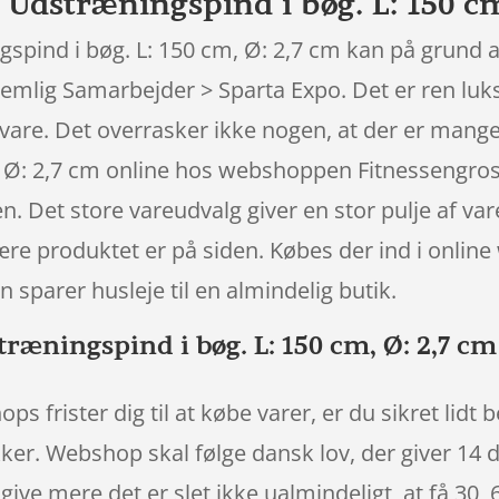
 Udstræningspind i bøg. L: 150 cm
spind i bøg. L: 150 cm, Ø: 2,7 cm kan på grund a
 nemlig Samarbejder > Sparta Expo. Det er ren luk
n vare. Det overrasker ikke nogen, at der er man
 Ø: 2,7 cm online hos webshoppen Fitnessengros.
en. Det store vareudvalg giver en stor pulje af va
være produktet er på siden. Købes der ind i onlin
 sparer husleje til en almindelig butik.
ræningspind i bøg. L: 150 cm, Ø: 2,7 cm 
ops frister dig til at købe varer, er du sikret lidt
ker. Webshop skal følge dansk lov, der giver 14 da
ive mere det er slet ikke ualmindeligt, at få 30, 6