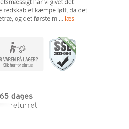
etsmæssigt har vi givet det
e redskab et kæmpe løft, da det
etræ, og det første m …
læs