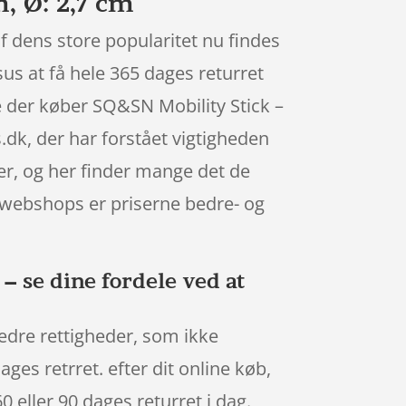
, Ø: 2,7 cm
f dens store popularitet nu findes
sus at få hele 365 dages returret
ge der køber SQ&SN Mobility Stick –
dk, der har forstået vigtigheden
rer, og her finder mange det de
e webshops er priserne bedre- og
– se dine fordele ved at
 bedre rettigheder, som ikke
ges retrret. efter dit online køb,
0 eller 90 dages returret i dag.