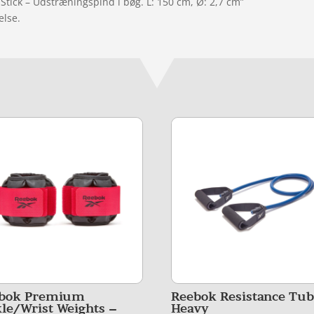
Stick – Udstræningspind i bøg. L: 150 cm, Ø: 2,7 cm”
else.
bok Premium
Reebok Resistance Tub
le/Wrist Weights –
Heavy