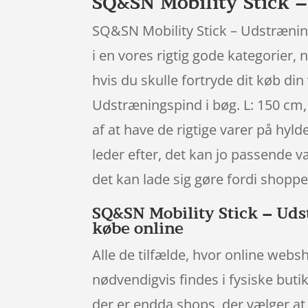
SQ&SN Mobility Stick –
SQ&SN Mobility Stick – Udstræning
i en vores rigtig gode kategorier,
hvis du skulle fortryde dit køb di
Udstræningspind i bøg. L: 150 cm,
af at have de rigtige varer på hyld
leder efter, det kan jo passende 
det kan lade sig gøre fordi shoppen
SQ&SN Mobility Stick – Udst
købe online
Alle de tilfælde, hvor online websh
nødvendigvis findes i fysiske butik
der er endda shops, der vælger at g