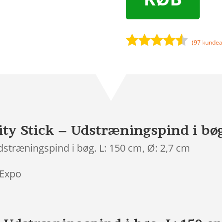
(
97
kundea
Bedømt
som
4.4
ud af 5
baseret
på
kundebedø
mmelser
y Stick – Udstræningspind i bøg.
stræningspind i bøg. L: 150 cm, Ø: 2,7 cm
 Expo