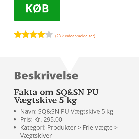
KØB
(
23
kundeanmeldelser)
Bedømt
som
3.9
ud af 5
baseret
Beskrivelse
på
kundebed
ømmels
Fakta om SQ&SN PU
er
Vægtskive 5 kg
Navn: SQ&SN PU Vægtskive 5 kg
Pris: Kr. 295.00
Kategori: Produkter > Frie Vægte >
Vægtskiver