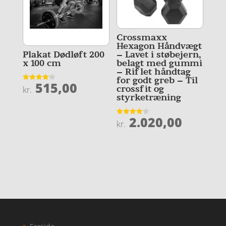
Crossmaxx
Hexagon Håndvægt
– Lavet i støbejern,
Plakat Dødløft 200
belagt med gummi
x 100 cm
– Riflet håndtag
for godt greb – Til
515,00
Vurderet
crossfit og
kr.
4.2
styrketræning
ud af 5
2.020,00
Vurderet
kr.
4
ud af 5