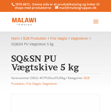
7876 8672 - Denne side er et produktkatalog og linker til
shops med produkterne
mail@malwigruppen.dk
Hjem
/
B2B Produkter
/
Frie Vægte
/
Vægtskiver
/
SQ&SN PU Vægtskive 5 kg
SQ&SN PU
Vægtskive 5 kg
Varenummer (SKU):
401PUDisc05,00kg
Kategorier:
B2B
Produkter
,
Frie Vægte
,
Vægtskiver