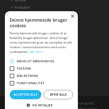
Forside
Produkter
×
Kontakt
Denne hjemmeside bruger
cookies
Artikler
Denne hjemmeside bruger cookies til at
forbedre brugeroplevelsen. Ved at bruge
vores hjemmeside giver du samtykke til alle
cookies i overensstemmelse med vores
Malawigruppen
cookiepolitik.
Læs mere
Tlf: 7876 8672
ABSOLUT NØDVENDIGE
Mail:
hej@malawigruppen.dk
YDEEVNE
MÅLRETNING
FUNKTIONALITET
ACCEPTER ALLE
AFVIS ALLE
Malawigruppen.dk er siden, der samler et bredt
VIS DETALJER
udvalg af spændende varer. Siden er et affailiatesite,