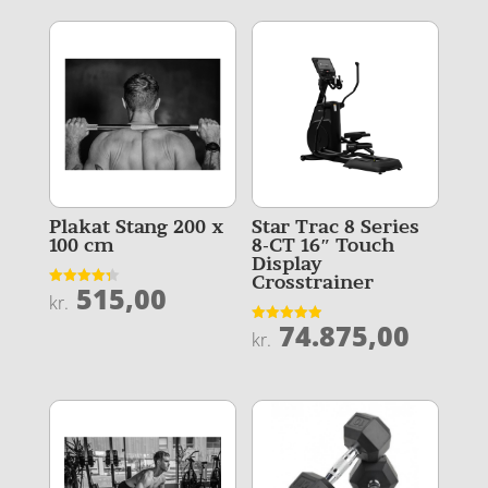
Plakat Stang 200 x
Star Trac 8 Series
100 cm
8-CT 16″ Touch
Display
Crosstrainer
515,00
Vurderet
kr.
4.3
ud af 5
74.875,00
Vurderet
kr.
4.9
ud af 5