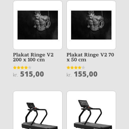
Plakat Ringe V2
Plakat Ringe V2 70
200 x 100 cm
x 50 cm
515,00
155,00
Vurderet
Vurderet
kr.
kr.
4.1
4
ud af 5
ud af 5