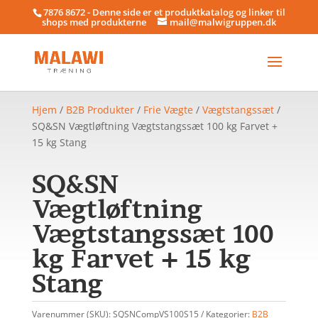
7876 8672 - Denne side er et produktkatalog og linker til
shops med produkterne
mail@malwigruppen.dk
Hjem
/
B2B Produkter
/
Frie Vægte
/
Vægtstangssæt
/
SQ&SN Vægtløftning Vægtstangssæt 100 kg Farvet +
15 kg Stang
SQ&SN
Vægtløftning
Vægtstangssæt 100
kg Farvet + 15 kg
Stang
Varenummer (SKU):
SQSNCompVS100S15
Kategorier:
B2B