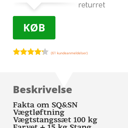
KØB
(
61
kundeanmeldelser)
Bedømt
som
4.1
ud af 5
baseret
Beskrivelse
på
kundebedø
mmelser
Fakta om SQ&SN
Vægtløftning
Vægtstangssæt 100 kg
Farvet + 15 kg Stang