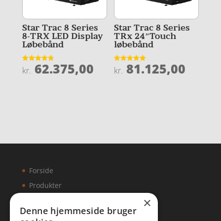
Star Trac 8 Series
Star Trac 8 Series
8-TRX LED Display
TRx 24″Touch
Løbebånd
løbebånd
62.375,00
81.125,00
Vurderet
Vurderet
kr.
kr.
4.8
4.9
ud af 5
ud af 5
Forside
Produkter
×
Kontakt
Denne hjemmeside bruger