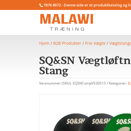
7876 8672 - Denne side er et produktkatalog og l
Hjem
/
B2B Produkter
/
Frie Vægte
/
Vægtstang
SQ&SN Vægtløftni
Stang
Varenummer (SKU):
SQSNCompVS30S15
Kategorier:
B