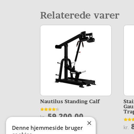
Relaterede varer
Nautilus Standing Calf
Sta
Gau
Tra
59.200,00
Vurderet
kr.
4.3
×
ud af 5
8
Vurder
kr.
Denne hjemmeside bruger
4.5
ud af 