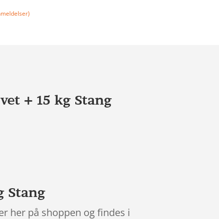
meldelser)
et + 15 kg Stang
g Stang
r her på shoppen og findes i