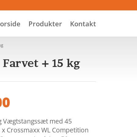
orside
Produkter
Kontakt
ng
Farvet + 15 kg
00
g Vægtstangssæt med 45
:1 x Crossmaxx WL Competition