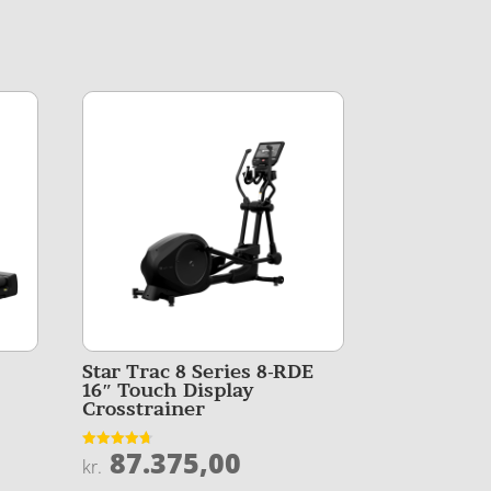
Star Trac 8 Series 8-RDE
16″ Touch Display
Crosstrainer
87.375,00
Vurderet
kr.
4.7
ud af 5