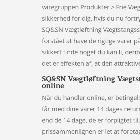
varegruppen Produkter > Frie Vægt
sikkerhed for dig, hvis du nu fort
SQ&SN Vægtløftning Vægtstangssæt
forstået at have de rigtige varer p
sikkert finde noget du kan li, der
det er effekten af, at den attrak
SQ&SN Vægtløftning Vægtsta
online
Når du handler online, er betingel
får med dine varer 14 dages retur
end de 14 dage, de er forpligtet ti
prissammenlignen er let at foretag