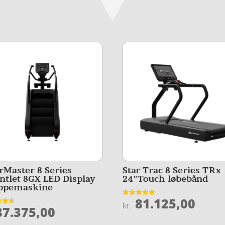
irMaster 8 Series
Star Trac 8 Series TRx
ntlet 8GX LED Display
24″Touch løbebånd
ppemaskine
81.125,00
Vurderet
kr.
7.375,00
4.9
et
ud af 5
5