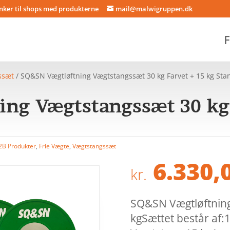
inker til shops med produkterne
mail@malwigruppen.dk
F
ssæt
/ SQ&SN Vægtløftning Vægtstangssæt 30 kg Farvet + 15 kg Sta
ng Vægtstangssæt 30 kg 
2B Produkter
,
Frie Vægte
,
Vægtstangssæt
6.330,
kr.
SQ&SN Vægtløftnin
kgSættet består af