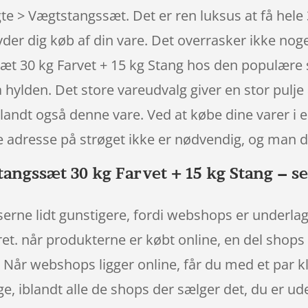
e > Vægtstangssæt. Det er ren luksus at få hele 
ryder dig køb af din vare. Det overrasker ikke no
 30 kg Farvet + 15 kg Stang hos den populære s
å hylden. Det store vareudvalg giver en stor pulje 
iblandt også denne vare. Ved at købe dine varer i 
tive adresse på strøget ikke er nødvendig, og man
ngssæt 30 kg Farvet + 15 kg Stang – se
serne lidt gunstigere, fordi webshops er underlagt
ret. når produkterne er købt online, en del sho
l. Når webshops ligger online, får du med et par kl
e, iblandt alle de shops der sælger det, du er ud