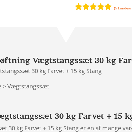
(
9
kundean
Bedømt
som
4.9
ud af 5
baseret på
kundebedøm
melser
ftning Vægtstangssæt 30 kg Farv
stangssæt 30 kg Farvet + 15 kg Stang
te > Vægtstangssæt
gtstangssæt 30 kg Farvet + 15 k
 30 kg Farvet + 15 kg Stang er en af mange vare