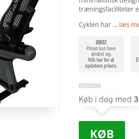
minimalistisk design
træningsfaciliteter e
Cyklen har …
læs m
KØB