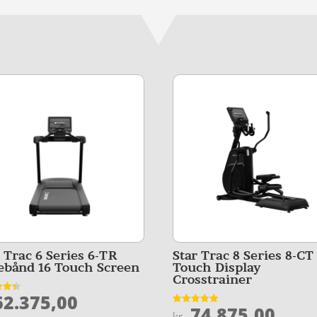
r Trac 6 Series 6-TR
Star Trac 8 Series 8-CT
ebånd 16 Touch Screen
Touch Display
Crosstrainer
2.375,00
et
74.875,00
Vurderet
kr.
5