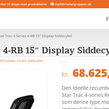
inker til shops med produkterne
mail@malwigruppen.dk
F
tar Trac 4 Series 4-RB 15″ Display Siddecykel
s 4-RB 15″ Display Siddec
B Produkter
,
Cardio
,
Siddecykler
68.625
kr.
Den ideelle recumben
Star Trac 4-series R
som denne type moti