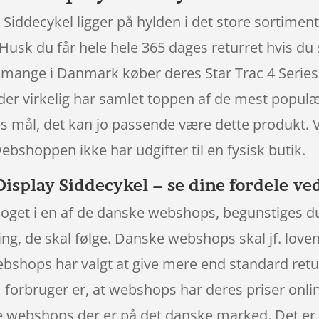
y Siddecykel ligger på hylden i det store sortimen
Husk du får hele hele 365 dages returret hvis du s
g mange i Danmark køber deres Star Trac 4 Series
er virkelig har samlet toppen af de mest populære
es mål, det kan jo passende være dette produkt. V
bshoppen ikke har udgifter til en fysisk butik.
 Display Siddecykel – se dine fordele ve
noget i en af de danske webshops, begunstiges du 
g, de skal følge. Danske webshops skal jf. loven
ebshops har valgt at give mere end standard ret
om forbruger er, at webshops har deres priser onli
 webshops der er på det danske marked. Det er l