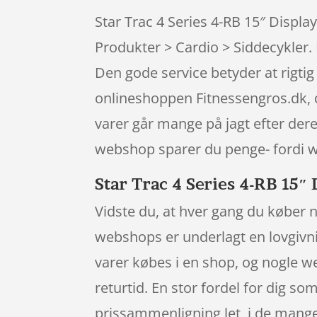
Star Trac 4 Series 4-RB 15″ Displa
Produkter > Cardio > Siddecykler. 
Den gode service betyder at rigti
onlineshoppen Fitnessengros.dk, d
varer går mange på jagt efter der
webshop sparer du penge- fordi we
Star Trac 4 Series 4-RB 15″
Vidste du, at hver gang du køber 
webshops er underlagt en lovgivnin
varer købes i en shop, og nogle w
returtid. En stor fordel for dig s
prissammenligning let, i de mange