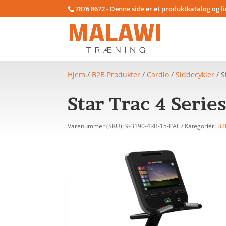
7876 8672 - Denne side er et produktkatalog og l
Hjem
/
B2B Produkter
/
Cardio
/
Siddecykler
/ S
Star Trac 4 Serie
Varenummer (SKU):
9-3190-4RB-15-PAL
Kategorier:
B2