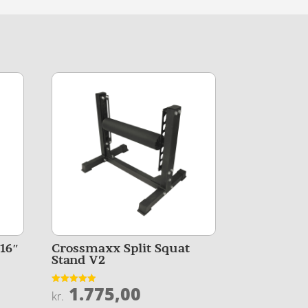
 16″
Crossmaxx Split Squat
Stand V2
1.775,00
Vurderet
kr.
4.9
ud af 5