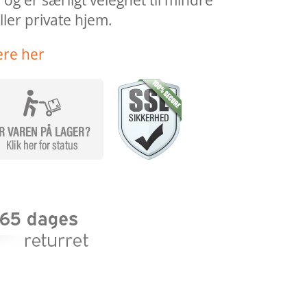
 og er særligt velegnet til mindre
ller private hjem.
ere her