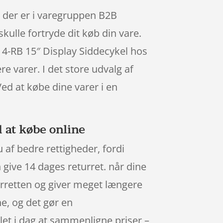
t der er i varegruppen B2B
kulle fortryde dit køb din vare.
 4-RB 15″ Display Siddecykel hos
 varer. I det store udvalg af
ed at købe dine varer i en
d at købe online
af bedre rettigheder, fordi
 give 14 dages returret. når dine
urretten og giver meget længere
ne, og det gør en
et i dag at sammenligne priser –