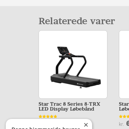
Relaterede varer
Star Trac 8 Series 8-TRX
Sta
LED Display Løbebånd
Løb
62.375,00
6
Vurderet
Vurder
×
kr.
kr.
4.8
4.4
ud af 5
ud af 