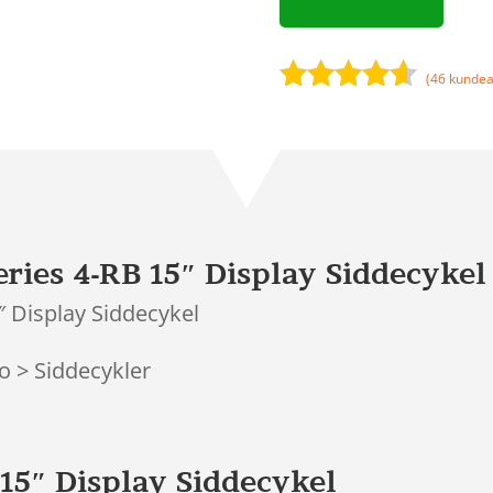
(
46
kundea
Bedømt
som
4.5
ud af 5
baseret
på
kundebedø
mmelser
eries 4-RB 15″ Display Siddecykel
″ Display Siddecykel
o > Siddecykler
 15″ Display Siddecykel