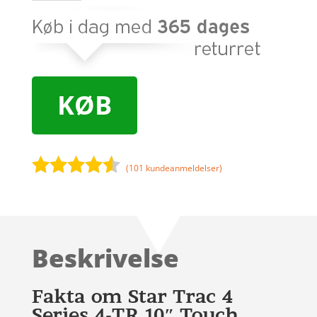
KØB
(
101
kundeanmeldelser)
Bedømt
som
4.4
ud af 5
baseret
Beskrivelse
på
kundebedø
mmelser
Fakta om Star Trac 4
Series 4-TR 10″ Touch