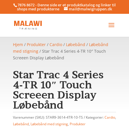
7876 8672 - Denne side er et produktkatalog og linker til
shops med produkterne
mail@malwigruppen.dk
Hjem
/
Produkter
/
Cardio
/
Løbebånd
/
Løbebånd
med stigning
/ Star Trac 4 Series 4-TR 10″ Touch
Screeen Display Løbebånd
Star Trac 4 Series
4-TR 10″ Touch
Screeen Display
Løbebånd
Varenummer (SKU):
STAR9-3614-4TR-10-TS
Kategorier:
Cardio
,
Løbebånd
,
Løbebånd med stigning
,
Produkter