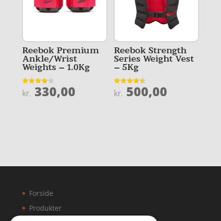
Reebok Premium
Reebok Strength
Ankle/Wrist
Series Weight Vest
Weights – 1.0Kg
– 5Kg
330,00
500,00
Vurderet
Vurderet
kr.
kr.
4
4.5
ud af 5
ud af 5
Forside
Produkter