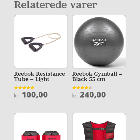
Relaterede varer
Reebok Resistance
Reebok Gymball –
Tube – Light
Black 55 cm
100,00
240,00
Vurderet
Vurderet
kr.
kr.
5
4.5
ud af 5
ud af 5