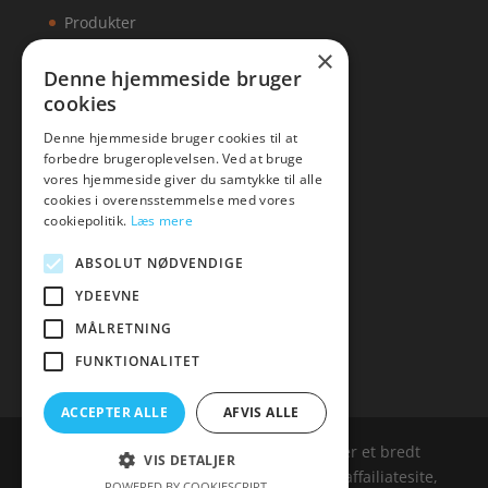
Produkter
×
Kontakt
Denne hjemmeside bruger
cookies
Artikler
Denne hjemmeside bruger cookies til at
forbedre brugeroplevelsen. Ved at bruge
vores hjemmeside giver du samtykke til alle
cookies i overensstemmelse med vores
Malawigruppen
cookiepolitik.
Læs mere
Tlf: 7876 8672
ABSOLUT NØDVENDIGE
Mail:
hej@malawigruppen.dk
YDEEVNE
MÅLRETNING
FUNKTIONALITET
ACCEPTER ALLE
AFVIS ALLE
Malawigruppen.dk er siden, der samler et bredt
VIS DETALJER
udvalg af spændende varer. Siden er et affailiatesite,
POWERED BY COOKIESCRIPT