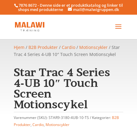
7876 8672 - Denne side er et produktkatalog og linker til
shops med produkterne
mail@malwigruppen.dk
Hjem
/
B2B Produkter
/
Cardio
/
Motionscykler
/ Star
Trac 4 Series 4-UB 10″ Touch Screen Motionscykel
Star Trac 4 Series
4-UB 10″ Touch
Screen
Motionscykel
Varenummer (SKU):
STAR9-3180-4UB-10-TS
Kategorier:
B2B
Produkter
,
Cardio
,
Motionscykler