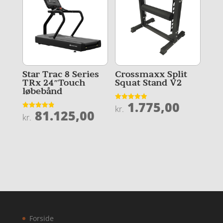
Star Trac 8 Series
Crossmaxx Split
TRx 24″Touch
Squat Stand V2
løbebånd
1.775,00
Vurderet
kr.
81.125,00
4.9
Vurderet
kr.
ud af 5
4.9
ud af 5
Forside