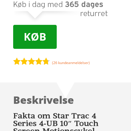
KØB
(
26
kundeanmeldelser)
Bedømt
som
4.6
ud af 5
baseret
Beskrivelse
på
kundebedø
mmelser
Fakta om Star Trac 4
Series 4-UB 10″ Touch
Screen Motionscykel