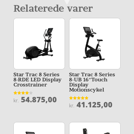
Relaterede varer
Star Trac 8 Series
Star Trac 8 Series
8-RDE LED Display
8-UB 16″Touch
Crosstrainer
Display
Motionscykel
54.875,00
Vurderet
kr.
41.125,00
4.1
Vurderet
kr.
ud af 5
4.9
ud af 5