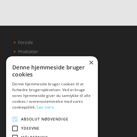
Forside
Produkter
×
Kontakt
Denne hjemmeside bruger
cookies
Artikler
Denne hjemmeside bruger cookies til at
forbedre brugeroplevelsen. Ved at bruge
vores hjemmeside giver du samtykke til alle
cookies i overensstemmelse med vores
Malawigruppen
cookiepolitik.
Læs mere
Tlf: 7876 8672
ABSOLUT NØDVENDIGE
Mail:
hej@malawigruppen.dk
YDEEVNE