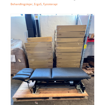
Behandlingslejer
,
ErgoS
,
Fysioterapi