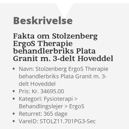
ud af 5
baseret
Beskrivelse
på
kundebed
ømmels
Fakta om Stolzenberg
er
ErgoS Therapie
behandlerbriks Plata
Granit m. 3-delt Hoveddel
Navn: Stolzenberg ErgoS Therapie
behandlerbriks Plata Granit m. 3-
delt Hoveddel
Pris: Kr. 34695.00
Kategori: Fysioterapi >
Behandlingslejer > ErgoS
Returret: 365 dage
VareID: STOLZ11.701PG3-Sec