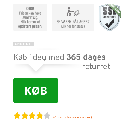
KØB
(
48
kundeanmeldelser)
Bedømt
som
3.9