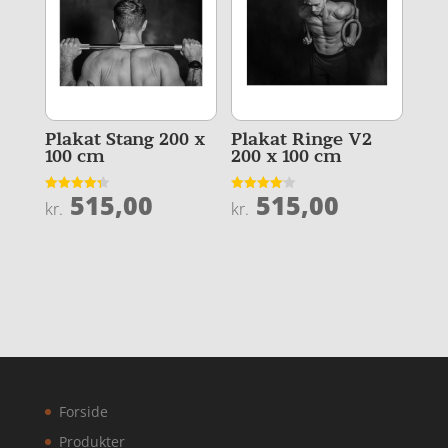
Plakat Stang 200 x
Plakat Ringe V2
100 cm
200 x 100 cm
515,00
515,00
Vurderet
Vurderet
kr.
kr.
4.3
4.1
ud af 5
ud af 5
Forside
Produkter