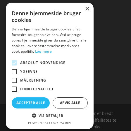
×
Kontakt
Denne hjemmeside bruger
cookies
Artikler
Denne hjemmeside bruger cookies til at
forbedre brugeroplevelsen. Ved at bruge
vores hjemmeside giver du samtykke til alle
cookies i overensstemmelse med vores
Malawigruppen
cookiepolitik.
Læs mere
Tlf: 7876 8672
ABSOLUT NØDVENDIGE
Mail:
hej@malawigruppen.dk
YDEEVNE
MÅLRETNING
FUNKTIONALITET
ACCEPTER ALLE
AFVIS ALLE
Malawigruppen.dk er siden, der samler et bredt
VIS DETALJER
udvalg af spændende varer. Siden er et affailiatesite,
POWERED BY COOKIESCRIPT
og nogle links kan være affialitelinks.