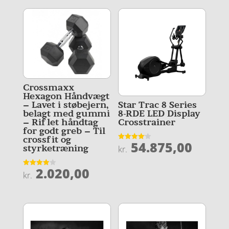
Crossmaxx
Hexagon Håndvægt
– Lavet i støbejern,
Star Trac 8 Series
belagt med gummi
8-RDE LED Display
– Riflet håndtag
Crosstrainer
for godt greb – Til
crossfit og
54.875,00
Vurderet
styrketræning
kr.
4.1
ud af 5
2.020,00
Vurderet
kr.
4
ud af 5