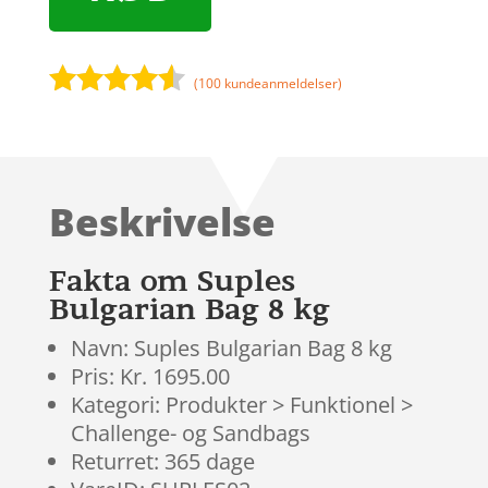
(
100
kundeanmeldelser)
Bedømt
som
4.4
ud af 5
baseret
Beskrivelse
på
kundebedø
mmelser
Fakta om Suples
Bulgarian Bag 8 kg
Navn: Suples Bulgarian Bag 8 kg
Pris: Kr. 1695.00
Kategori: Produkter > Funktionel >
Challenge- og Sandbags
Returret: 365 dage