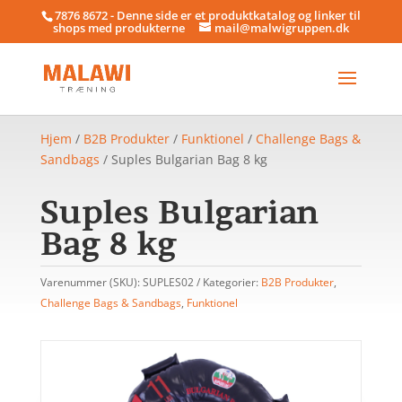
7876 8672 - Denne side er et produktkatalog og linker til
shops med produkterne
mail@malwigruppen.dk
Hjem
/
B2B Produkter
/
Funktionel
/
Challenge Bags &
Sandbags
/ Suples Bulgarian Bag 8 kg
Suples Bulgarian
Bag 8 kg
Varenummer (SKU):
SUPLES02
Kategorier:
B2B Produkter
,
Challenge Bags & Sandbags
,
Funktionel