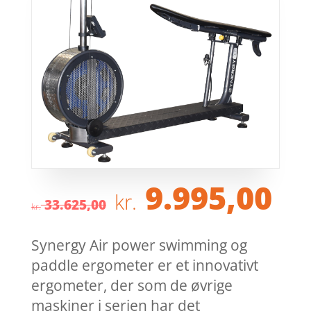
Den
D
9.995,00
kr.
oprindelige
ak
33.625,00
kr.
pris
pr
var:
er
Synergy Air power swimming og
kr. 33.625,00
kr
paddle ergometer er et innovativt
ergometer, der som de øvrige
maskiner i serien har det