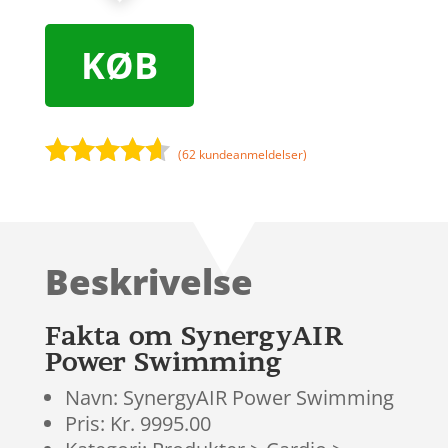
KØB
(
62
kundeanmeldelser)
Bedømt
som
4.5
ud af 5
baseret
Beskrivelse
på
kundebedø
mmelser
Fakta om SynergyAIR
Power Swimming
Navn: SynergyAIR Power Swimming
Pris: Kr. 9995.00