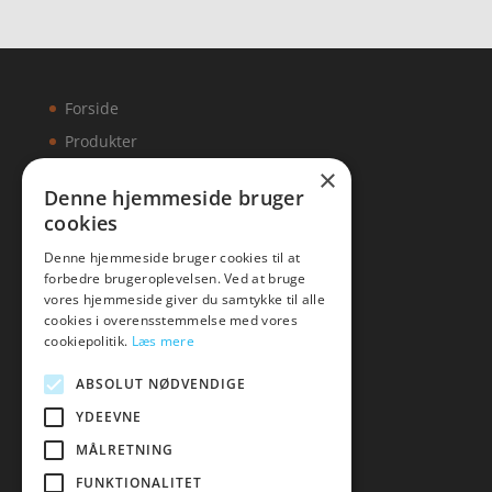
Forside
Produkter
×
Kontakt
Denne hjemmeside bruger
cookies
Artikler
Denne hjemmeside bruger cookies til at
forbedre brugeroplevelsen. Ved at bruge
vores hjemmeside giver du samtykke til alle
cookies i overensstemmelse med vores
Malawigruppen
cookiepolitik.
Læs mere
Tlf: 7876 8672
ABSOLUT NØDVENDIGE
Mail:
hej@malawigruppen.dk
YDEEVNE
MÅLRETNING
FUNKTIONALITET