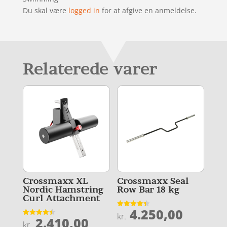
Du skal være
logged in
for at afgive en anmeldelse.
Relaterede varer
Crossmaxx XL
Crossmaxx Seal
Nordic Hamstring
Row Bar 18 kg
Curl Attachment
4.250,00
Vurderet
kr.
2.410,00
4.4
Vurderet
kr.
ud af 5
4.5