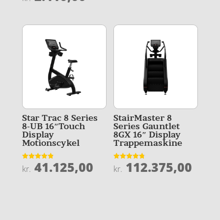
ud af 5
Star Trac 8 Series
StairMaster 8
8-UB 16″Touch
Series Gauntlet
Display
8GX 16″ Display
Motionscykel
Trappemaskine
41.125,00
112.375,00
Vurderet
Vurderet
kr.
kr.
4.9
4.8
ud af 5
ud af 5