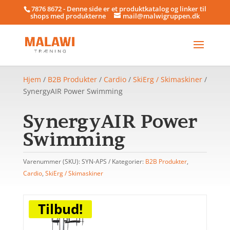
7876 8672 - Denne side er et produktkatalog og linker til
shops med produkterne
mail@malwigruppen.dk
Hjem
/
B2B Produkter
/
Cardio
/
SkiErg / Skimaskiner
/
SynergyAIR Power Swimming
SynergyAIR Power
Swimming
Varenummer (SKU):
SYN-APS
Kategorier:
B2B Produkter
,
Cardio
,
SkiErg / Skimaskiner
Tilbud!