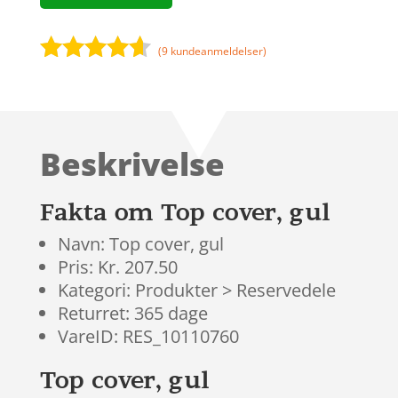
(
9
kundeanmeldelser)
Bedømt
som
4.5
ud af 5
baseret
Beskrivelse
på
kundebedø
mmelser
Fakta om Top cover, gul
Navn: Top cover, gul
Pris: Kr. 207.50
Kategori: Produkter > Reservedele
Returret: 365 dage
VareID: RES_10110760
Top cover, gul