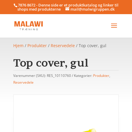
7876 8672 - Denne side er et produktkatalog og linker til
shops med produkterne
mail@malwigruppen.dk
Hjem
/
Produkter
/
Reservedele
/ Top cover, gul
Top cover, gul
Varenummer (SKU):
RES_10110760
Kategorier:
Produkter
,
Reservedele