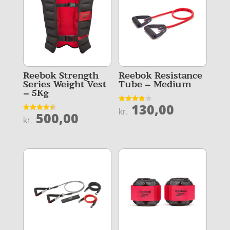
Reebok Strength
Reebok Resistance
Series Weight Vest
Tube – Medium
– 5Kg
130,00
Vurderet
kr.
500,00
3.8
Vurderet
kr.
ud af 5
4.5
ud af 5