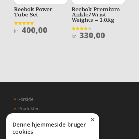
Reebok Power
Reebok Premium
Tube Set
Ankle/Wrist
Weights – 1.0Kg
400,00
Vurderet
kr.
330,00
5
Vurderet
kr.
ud af 5
4
ud af 5
Forside
Produkter
×
Kontakt
Denne hjemmeside bruger
cookies