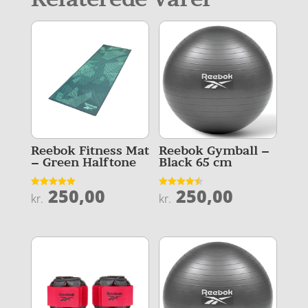
Reebok Fitness Mat
Reebok Gymball –
– Green Halftone
Black 65 cm
250,00
250,00
Vurderet
Vurderet
kr.
kr.
5
4.5
ud af 5
ud af 5