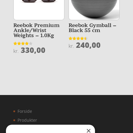
Reebok Premium
Reebok Gymball –
Ankle/Wrist
Black 55 cm
Weights – 1.0Kg
240,00
Vurderet
kr.
330,00
4.5
Vurderet
kr.
ud af 5
4
ud af 5
Forside
Produkter
×
Kontakt