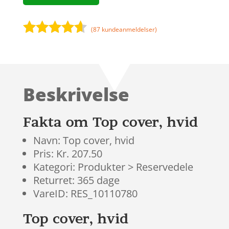
(
87
kundeanmeldelser)
Bedømt
som
4.5
ud af 5
baseret
Beskrivelse
på
kundebedø
mmelser
Fakta om Top cover, hvid
Navn: Top cover, hvid
Pris: Kr. 207.50
Kategori: Produkter > Reservedele
Returret: 365 dage
VareID: RES_10110780
Top cover, hvid