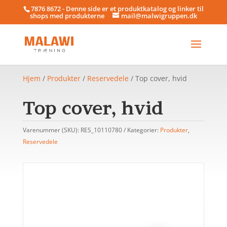
7876 8672 - Denne side er et produktkatalog og linker til
shops med produkterne
mail@malwigruppen.dk
Hjem
/
Produkter
/
Reservedele
/ Top cover, hvid
Top cover, hvid
Varenummer (SKU):
RES_10110780
Kategorier:
Produkter
,
Reservedele