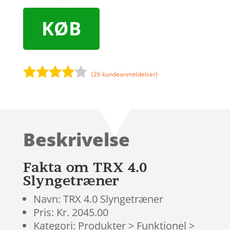
KØB
(
26
kundeanmeldelser)
Bedømt
som
3.9
ud af 5
baseret
Beskrivelse
på
kundebed
ømmels
Fakta om TRX 4.0
er
Slyngetræner
Navn: TRX 4.0 Slyngetræner
Pris: Kr. 2045.00
Kategori: Produkter > Funktionel >