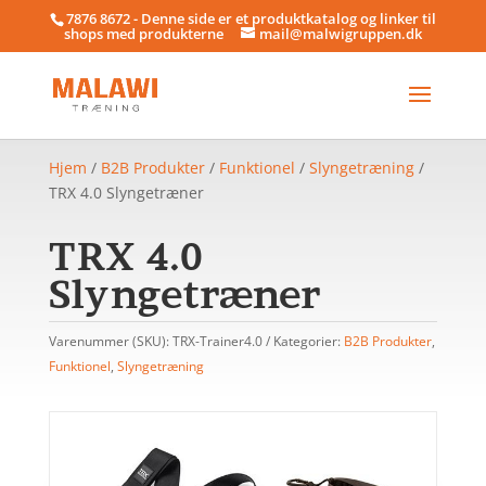
7876 8672 - Denne side er et produktkatalog og linker til
shops med produkterne
mail@malwigruppen.dk
Hjem
/
B2B Produkter
/
Funktionel
/
Slyngetræning
/
TRX 4.0 Slyngetræner
TRX 4.0
Slyngetræner
Varenummer (SKU):
TRX-Trainer4.0
Kategorier:
B2B Produkter
,
Funktionel
,
Slyngetræning