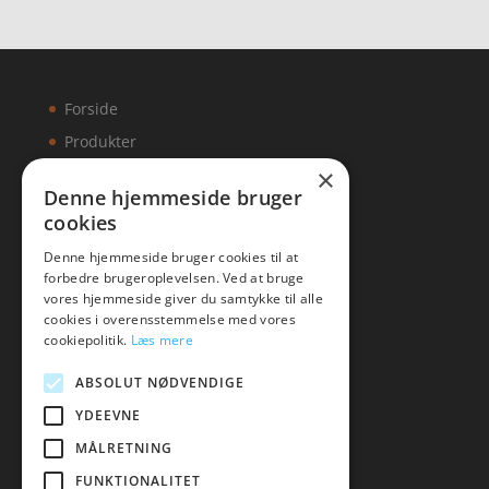
Forside
Produkter
×
Kontakt
Denne hjemmeside bruger
cookies
Artikler
Denne hjemmeside bruger cookies til at
forbedre brugeroplevelsen. Ved at bruge
vores hjemmeside giver du samtykke til alle
cookies i overensstemmelse med vores
Malawigruppen
cookiepolitik.
Læs mere
Tlf: 7876 8672
ABSOLUT NØDVENDIGE
Mail:
hej@malawigruppen.dk
YDEEVNE
MÅLRETNING
FUNKTIONALITET