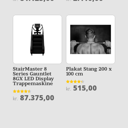
4.9
4.5
ud af 5
ud af 5
StairMaster 8
Plakat Stang 200 x
Series Gauntlet
100 cm
8GX LED Display
Trappemaskine
515,00
Vurderet
kr.
4.3
ud af 5
87.375,00
Vurderet
kr.
4.5
ud af 5