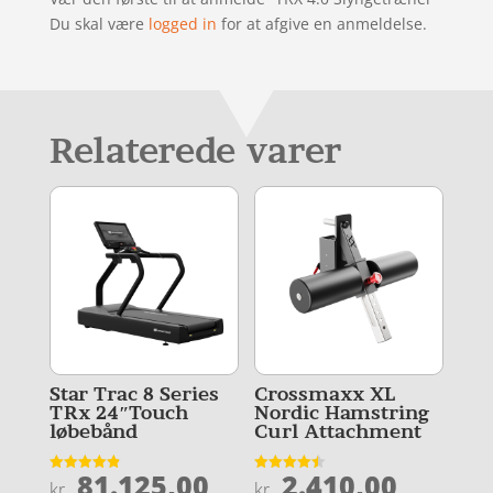
Du skal være
logged in
for at afgive en anmeldelse.
Relaterede varer
Star Trac 8 Series
Crossmaxx XL
TRx 24″Touch
Nordic Hamstring
løbebånd
Curl Attachment
81.125,00
2.410,00
Vurderet
Vurderet
kr.
kr.