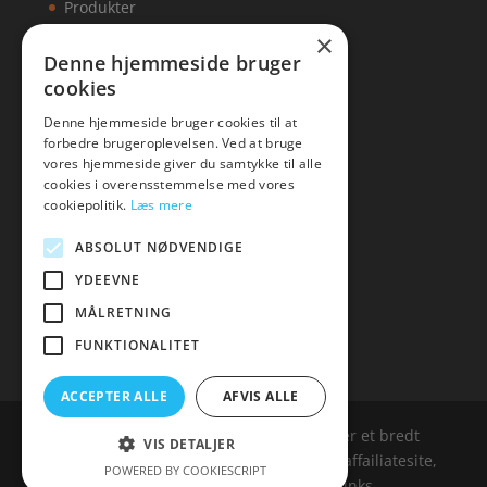
Produkter
×
Kontakt
Denne hjemmeside bruger
cookies
Artikler
Denne hjemmeside bruger cookies til at
forbedre brugeroplevelsen. Ved at bruge
vores hjemmeside giver du samtykke til alle
cookies i overensstemmelse med vores
Malawigruppen
cookiepolitik.
Læs mere
Tlf: 7876 8672
ABSOLUT NØDVENDIGE
Mail:
hej@malawigruppen.dk
YDEEVNE
MÅLRETNING
FUNKTIONALITET
ACCEPTER ALLE
AFVIS ALLE
Malawigruppen.dk er siden, der samler et bredt
VIS DETALJER
udvalg af spændende varer. Siden er et affailiatesite,
POWERED BY COOKIESCRIPT
og nogle links kan være affialitelinks.