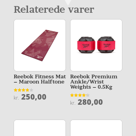
Relaterede varer
Reebok Fitness Mat
Reebok Premium
– Maroon Halftone
Ankle/Wrist
Weights – 0.5Kg
250,00
Vurderet
kr.
280,00
3.9
Vurderet
kr.
ud af 5
4.2
ud af 5