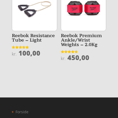
Reebok Resistance
Reebok Premium
Tube – Light
Ankle/Wrist
Weights – 2.0Kg
100,00
Vurderet
kr.
450,00
5
Vurderet
kr.
ud af 5
4.8
ud af 5
Forside