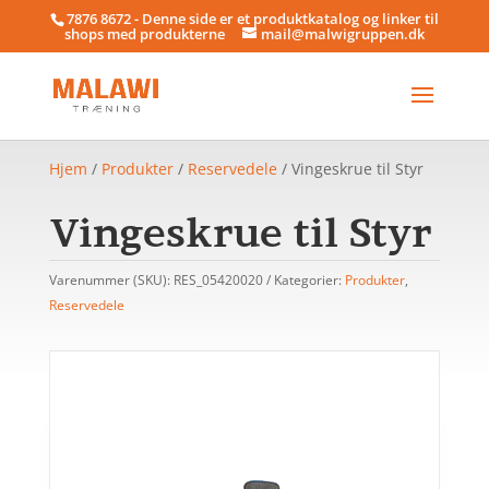
7876 8672 - Denne side er et produktkatalog og linker til
shops med produkterne
mail@malwigruppen.dk
Hjem
/
Produkter
/
Reservedele
/ Vingeskrue til Styr
Vingeskrue til Styr
Varenummer (SKU):
RES_05420020
Kategorier:
Produkter
,
Reservedele