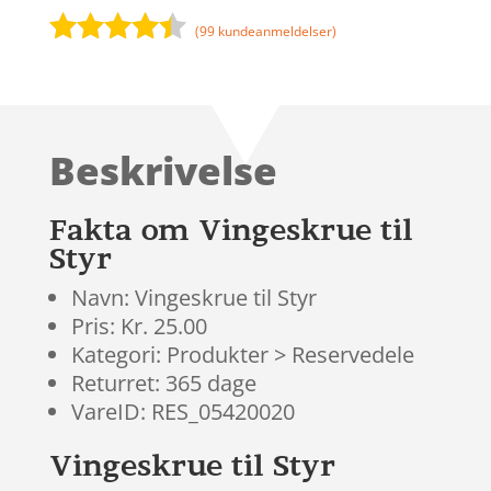
(
99
kundeanmeldelser)
Bedømt
som
4.3
ud af 5
baseret
Beskrivelse
på
kundebedø
mmelser
Fakta om Vingeskrue til
Styr
Navn: Vingeskrue til Styr
Pris: Kr. 25.00
Kategori: Produkter > Reservedele
Returret: 365 dage
VareID: RES_05420020
Vingeskrue til Styr