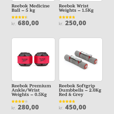
Reebok Medicine
Reebok Wrist
Ball – 5 kg
Weights – 1.5Kg
680,00
250,00
Vurderet
Vurderet
kr.
kr.
4.5
4.8
ud af 5
ud af 5
Reebok Premium
Reebok Softgrip
Ankle/Wrist
Dumbbells – 2.0Kg
Weights – 0.5Kg
Red & Grey
280,00
450,00
Vurderet
Vurderet
kr.
kr.
4.2
4.8
ud af 5
ud af 5