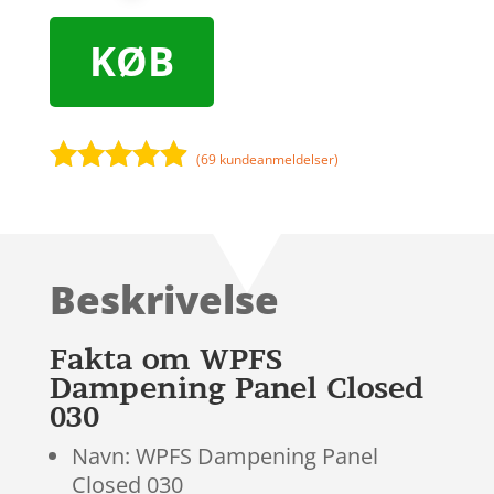
KØB
(
69
kundeanmeldelser)
Bedømt
som
4.8
ud af 5
baseret på
Beskrivelse
kundebedø
mmelser
Fakta om WPFS
Dampening Panel Closed
030
Navn: WPFS Dampening Panel
Closed 030