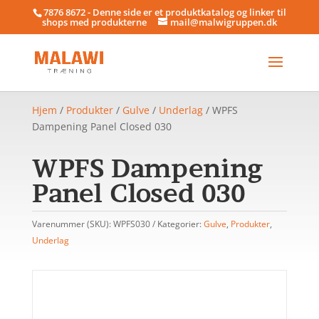
7876 8672 - Denne side er et produktkatalog og linker til
shops med produkterne
mail@malwigruppen.dk
Hjem
/
Produkter
/
Gulve
/
Underlag
/ WPFS
Dampening Panel Closed 030
WPFS Dampening
Panel Closed 030
Varenummer (SKU):
WPFS030
Kategorier:
Gulve
,
Produkter
,
Underlag