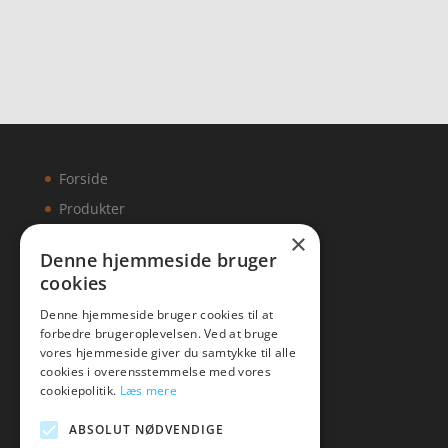
Forside
Produkter
×
Kontakt
Denne hjemmeside bruger
cookies
Artikler
Denne hjemmeside bruger cookies til at
forbedre brugeroplevelsen. Ved at bruge
vores hjemmeside giver du samtykke til alle
cookies i overensstemmelse med vores
Malawigruppen
cookiepolitik.
Læs mere
Tlf: 7876 8672
ABSOLUT NØDVENDIGE
Mail:
hej@malawigruppen.dk