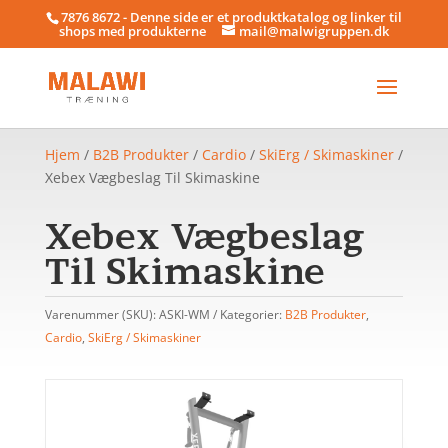
7876 8672 - Denne side er et produktkatalog og linker til
shops med produkterne
mail@malwigruppen.dk
Hjem
/
B2B Produkter
/
Cardio
/
SkiErg / Skimaskiner
/
Xebex Vægbeslag Til Skimaskine
Xebex Vægbeslag
Til Skimaskine
Varenummer (SKU):
ASKI-WM
Kategorier:
B2B Produkter
,
Cardio
,
SkiErg / Skimaskiner