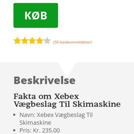
KØB
(
50
kundeanmeldelser)
Bedømt
som
4
ud af 5
baseret
Beskrivelse
på
kundebed
ømmels
Fakta om Xebex
er
Vægbeslag Til Skimaskine
Navn: Xebex Vægbeslag Til
Skimaskine
Pris: Kr. 235.00