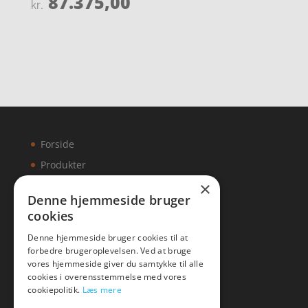
87.375,00
kr.
4.5
ud af 5
Forside
Produkter
×
Kontakt
Denne hjemmeside bruger
cookies
Artikler
Denne hjemmeside bruger cookies til at
forbedre brugeroplevelsen. Ved at bruge
vores hjemmeside giver du samtykke til alle
cookies i overensstemmelse med vores
Malawigruppen
cookiepolitik.
Læs mere
Tlf: 7876 8672