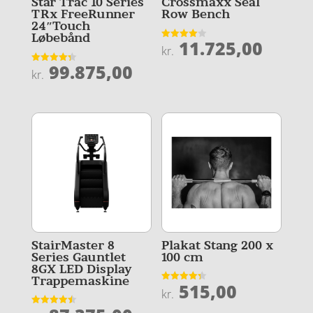
Star Trac 10 Series
Crossmaxx Seal
TRx FreeRunner
Row Bench
24″Touch
Løbebånd
11.725,00
Vurderet
kr.
4
ud af 5
99.875,00
Vurderet
kr.
4.3
ud af 5
StairMaster 8
Plakat Stang 200 x
Series Gauntlet
100 cm
8GX LED Display
Trappemaskine
515,00
Vurderet
kr.
4.3
ud af 5
Vurderet