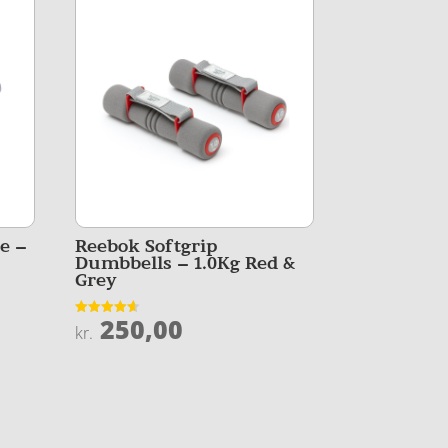
e –
Reebok Softgrip
Dumbbells – 1.0Kg Red &
Grey
250,00
Vurderet
kr.
4.6
ud af 5