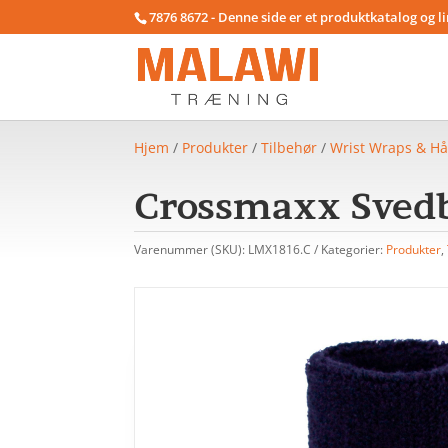
7876 8672 - Denne side er et produktkatalog og l
Hjem
/
Produkter
/
Tilbehør
/
Wrist Wraps & H
Crossmaxx Sved
Varenummer (SKU):
LMX1816.C
Kategorier:
Produkter
,