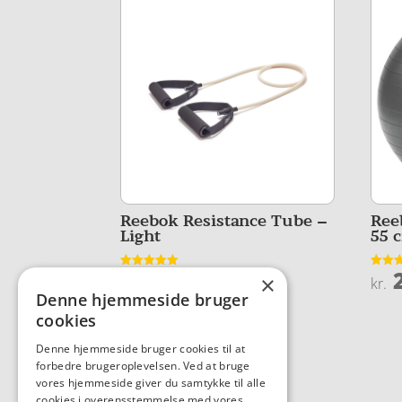
Reebok Resistance Tube –
Ree
Light
55 
100,00
2
Vurderet
Vurder
×
kr.
kr.
5
4.5
Denne hjemmeside bruger
ud af 5
ud af 
cookies
Denne hjemmeside bruger cookies til at
forbedre brugeroplevelsen. Ved at bruge
vores hjemmeside giver du samtykke til alle
cookies i overensstemmelse med vores