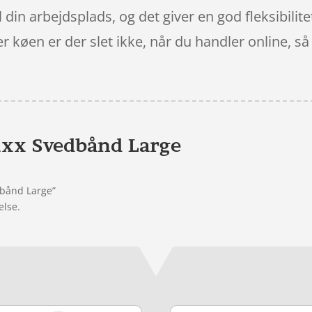
il din arbejdsplads, og det giver en god fleksibili
 køen er der slet ikke, når du handler online, s
xx Svedbånd Large
dbånd Large”
else.