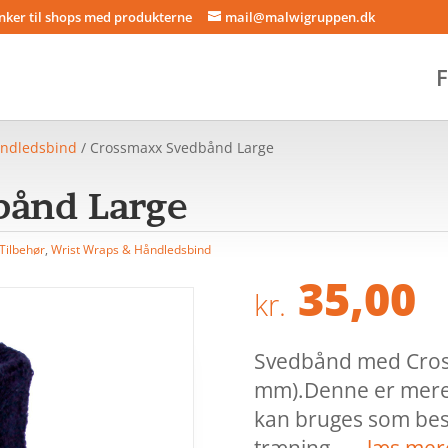
inker til shops med produkterne
mail@malwigruppen.dk
F
åndledsbind
/ Crossmaxx Svedbånd Large
bånd Large
Tilbehør
,
Wrist Wraps & Håndledsbind
35,00
kr.
Svedbånd med Cross
mm).Denne er mere 
kan bruges som besk