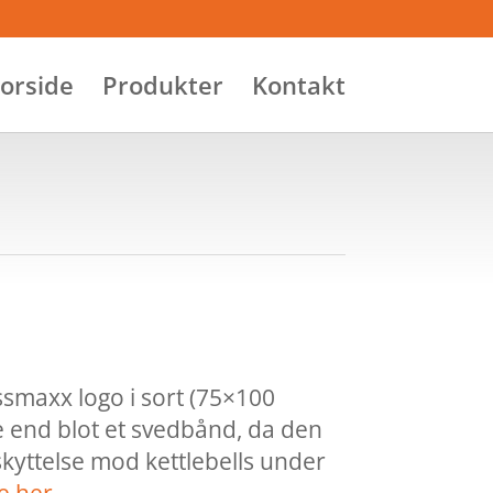
orside
Produkter
Kontakt
maxx logo i sort (75×100
end blot et svedbånd, da den
yttelse mod kettlebells under