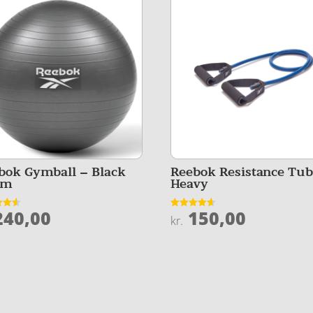
bok Gymball – Black
Reebok Resistance Tub
cm
Heavy
40,00
150,00
et
Vurderet
kr.
4.6
5
ud af 5