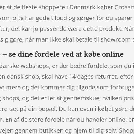
ct er at de fleste shoppere i Danmark køber Cro
om ofte har gode tilbud og sørger for du sparer 
fter, det kan jo passende være dette produkt. N
 sig gøre, når man ikke skal betale til showroom 
 se dine fordele ved at købe online
danske webshops, er der bedre fordele, som du ik
en dansk shop, skal have 14 dages returret. efter 
ve mere og det kommer dig tilgode som forbruger
og shops, og det er let at gennemskue, hvilken pri
ære tæt på din bopæl. Du kan oven i købet gøre de
 En af de store fordele når du handler online, er 
vejen gennem butikken og hjem til dig selv. Shop