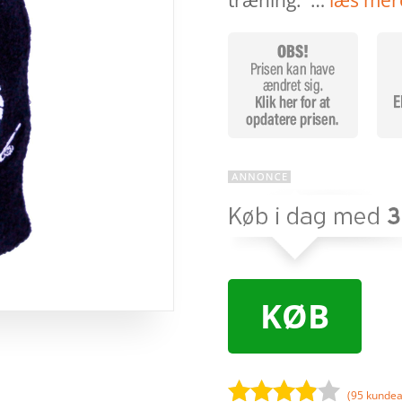
træning. …
læs mer
KØB
(
95
kundea