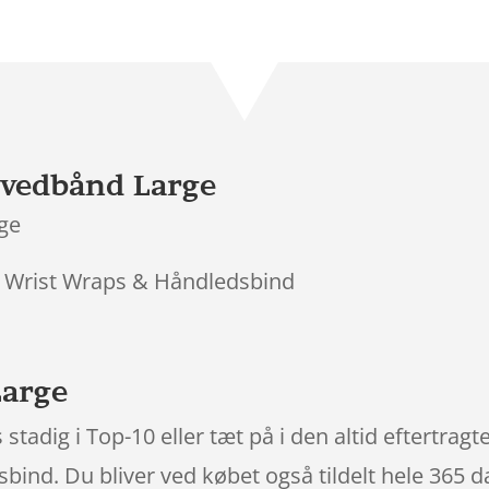
Bedømt
som
3.8
ud af 5
baseret
på
kundebed
ømmels
vedbånd Large
er
ge
 > Wrist Wraps & Håndledsbind
arge
adig i Top-10 eller tæt på i den altid eftertrag
ind. Du bliver ved købet også tildelt hele 365 da