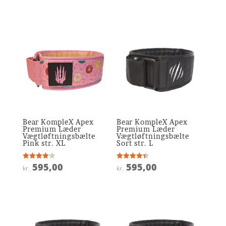
ud af 5
Bear KompleX Apex
Bear KompleX Apex
Premium Læder
Premium Læder
Vægtløftningsbælte
Vægtløftningsbælte
Pink str. XL
Sort str. L
595,00
595,00
Vurderet
Vurderet
kr.
kr.
4.1
4.4
ud af 5
ud af 5