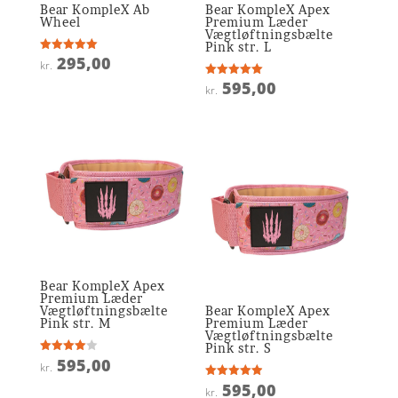
Bear KompleX Ab
Bear KompleX Apex
Wheel
Premium Læder
Vægtløftningsbælte
Pink str. L
295,00
Vurderet
kr.
5
ud af 5
595,00
Vurderet
kr.
5
ud af 5
Bear KompleX Apex
Premium Læder
Vægtløftningsbælte
Bear KompleX Apex
Pink str. M
Premium Læder
Vægtløftningsbælte
Pink str. S
595,00
Vurderet
kr.
4
ud af 5
595,00
Vurderet
kr.
4.9