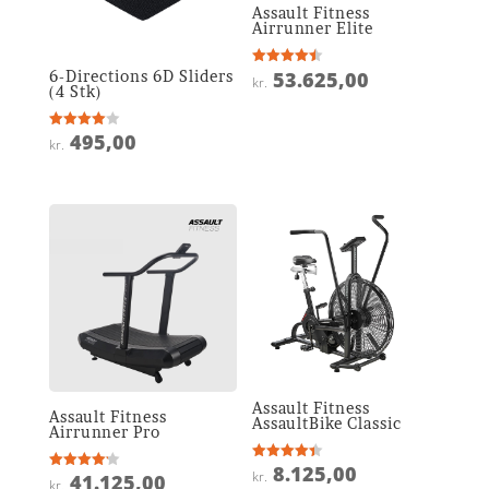
Assault Fitness
Airrunner Elite
6-Directions 6D Sliders
53.625,00
Vurderet
kr.
4.5
(4 Stk)
ud af 5
495,00
Vurderet
kr.
4
ud af 5
Assault Fitness
Assault Fitness
AssaultBike Classic
Airrunner Pro
8.125,00
Vurderet
kr.
41.125,00
Vurderet
4.4
kr.