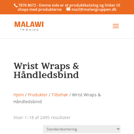
7876 8672 - Denne side er et produktkatalog og linker til
shops med produkterne
mail@malwigruppen.dk
Wrist Wraps &
Håndledsbind
Hjem
/
Produkter
/
Tilbehør
/ Wrist Wraps &
Håndledsbind
Viser 1–18 af 2495 resultater