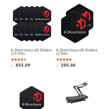
6-Directions 6D Sliders
6-Directions 6D Sliders
(10 Stk)
(2 Stk)
855,00
295,00
Vurderet
Vurderet
kr.
kr.
4.5
4.8
ud af 5
ud af 5