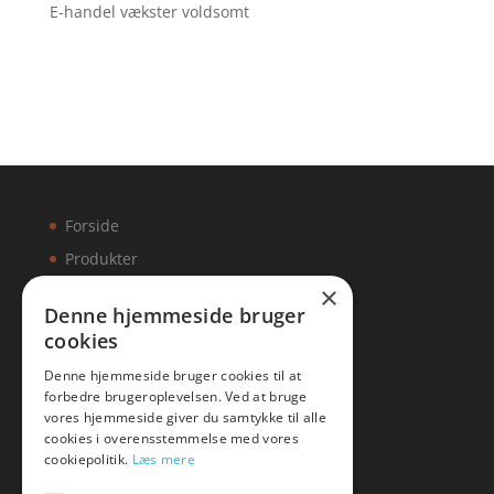
E-handel vækster voldsomt
Forside
Produkter
×
Kontakt
Denne hjemmeside bruger
cookies
Artikler
Denne hjemmeside bruger cookies til at
forbedre brugeroplevelsen. Ved at bruge
vores hjemmeside giver du samtykke til alle
cookies i overensstemmelse med vores
Malawigruppen
cookiepolitik.
Læs mere
Tlf: 7876 8672