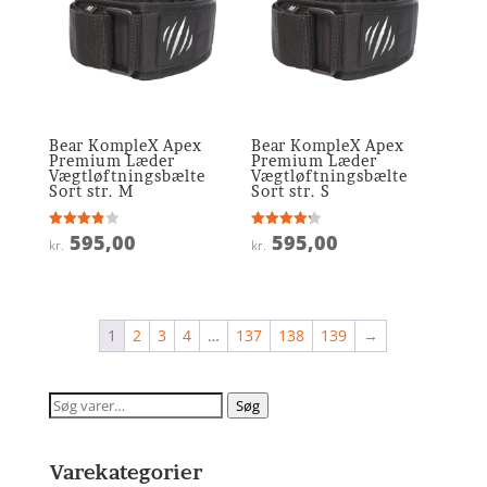
Bear KompleX Apex
Bear KompleX Apex
Premium Læder
Premium Læder
Vægtløftningsbælte
Vægtløftningsbælte
Sort str. M
Sort str. S
595,00
595,00
Vurderet
Vurderet
kr.
kr.
3.9
4.2
ud af 5
ud af 5
1
2
3
4
…
137
138
139
→
Søg
Søg
efter:
Varekategorier