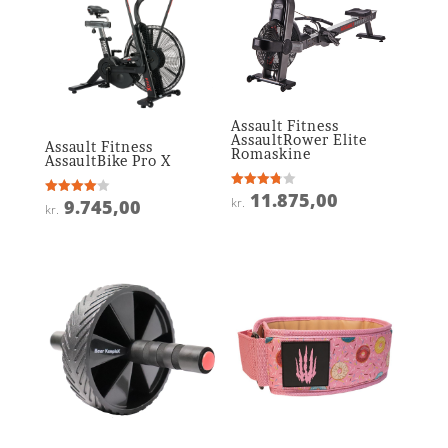
Assault Fitness
AssaultRower Elite
Assault Fitness
Romaskine
AssaultBike Pro X
11.875,00
Vurderet
kr.
9.745,00
Vurderet
kr.
3.8
4
ud af 5
ud af 5