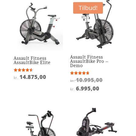
Tilbud!
Assault Fitness
Assault Fitness
AssaultBike Pro –
AssaultBike Elite
Demo
14.875,00
Vurderet
kr.
Den
10.995,00
Vurderet
4.6
kr.
4.7
ud af 5
oprindelige
ud af 5
Den
6.995,00
kr.
pris
aktuelle
var:
pris
kr. 10.995,0
er:
kr. 6.995,00.