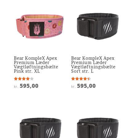
Bear KompleX Apex
Bear KompleX Apex
Premium Læder
Premium Læder
Vægtløftningsbælte
Vægtløftningsbælte
Pink str. XL
Sort str. L
595,00
595,00
Vurderet
Vurderet
kr.
kr.
4.1
4.4
ud af 5
ud af 5