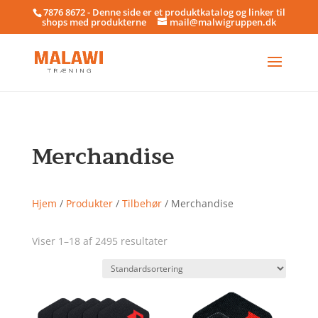
7876 8672 - Denne side er et produktkatalog og linker til
shops med produkterne
mail@malwigruppen.dk
Merchandise
Hjem
/
Produkter
/
Tilbehør
/ Merchandise
Viser 1–18 af 2495 resultater