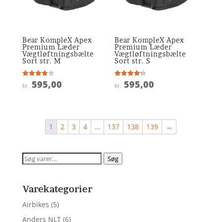
Bear KompleX Apex
Bear KompleX Apex
Premium Læder
Premium Læder
Vægtløftningsbælte
Vægtløftningsbælte
Sort str. M
Sort str. S
595,00
595,00
Vurderet
Vurderet
kr.
kr.
3.9
4.2
ud af 5
ud af 5
1
2
3
4
…
137
138
139
→
Søg
Søg
efter:
Varekategorier
Airbikes
(5)
Anders NLT
(6)