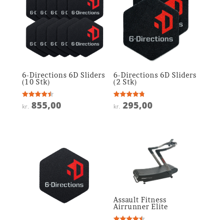
6-Directions 6D Sliders
6-Directions 6D Sliders
(10 Stk)
(2 Stk)
855,00
295,00
Vurderet
Vurderet
kr.
kr.
4.5
4.8
ud af 5
ud af 5
Assault Fitness
Airrunner Elite