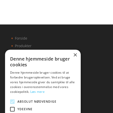
Forside
Produkter
×
Kontakt
Denne hjemmeside bruger
cookies
Artikler
Denne hjemmeside bruger cookies til at
forbedre brugeroplevelsen. Ved at bruge
vores hjemmeside giver du samtykke til alle
cookies i overensstemmelse med vores
Malawigruppen
cookiepolitik.
Læs mere
Tlf: 7876 8672
ABSOLUT NØDVENDIGE
Mail:
hej@malawigruppen.dk
YDEEVNE