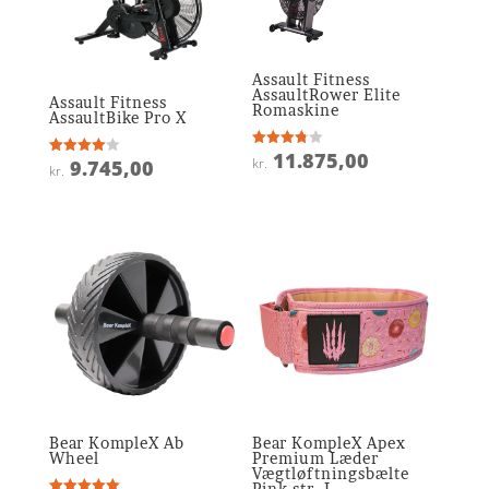
Assault Fitness
AssaultRower Elite
Assault Fitness
Romaskine
AssaultBike Pro X
11.875,00
Vurderet
kr.
9.745,00
Vurderet
kr.
3.8
4
ud af 5
ud af 5
Bear KompleX Ab
Bear KompleX Apex
Wheel
Premium Læder
Vægtløftningsbælte
Pink str. L