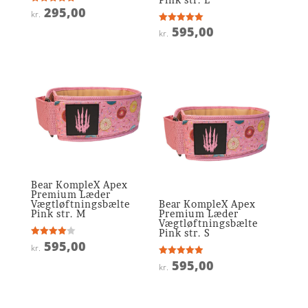
295,00
Vurderet
kr.
5
ud af 5
595,00
Vurderet
kr.
5
ud af 5
Bear KompleX Apex
Premium Læder
Vægtløftningsbælte
Bear KompleX Apex
Pink str. M
Premium Læder
Vægtløftningsbælte
Pink str. S
595,00
Vurderet
kr.
4
ud af 5
595,00
Vurderet
kr.
4.9
ud af 5