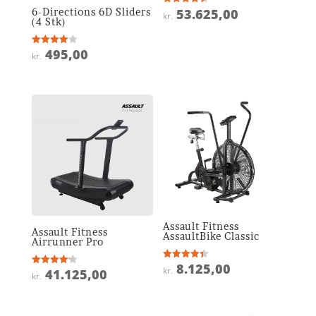
6-Directions 6D Sliders
53.625,00
Vurderet
kr.
4.5
(4 Stk)
ud af 5
495,00
Vurderet
kr.
4
ud af 5
Assault Fitness
Assault Fitness
AssaultBike Classic
Airrunner Pro
8.125,00
Vurderet
kr.
41.125,00
Vurderet
4.4
kr.
4.2
ud af 5
ud af 5