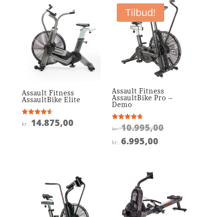
Tilbud!
Assault Fitness
Assault Fitness
AssaultBike Pro –
AssaultBike Elite
Demo
14.875,00
Vurderet
kr.
Den
10.995,00
Vurderet
4.6
kr.
4.7
ud af 5
oprindelige
ud af 5
Den
6.995,00
kr.
pris
aktuelle
var:
pris
kr. 10.995,0
er:
kr. 6.995,00.