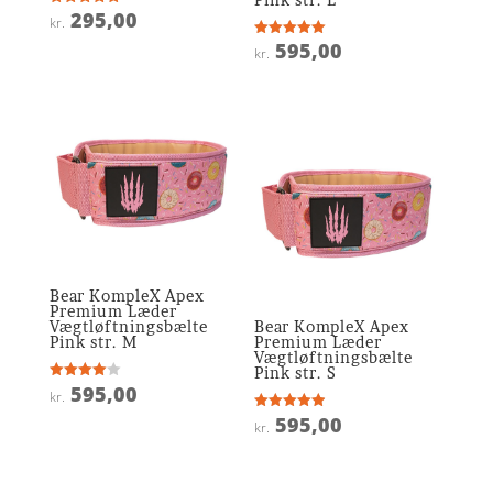
295,00
Vurderet
kr.
5
ud af 5
595,00
Vurderet
kr.
5
ud af 5
Bear KompleX Apex
Premium Læder
Vægtløftningsbælte
Bear KompleX Apex
Pink str. M
Premium Læder
Vægtløftningsbælte
Pink str. S
595,00
Vurderet
kr.
4
ud af 5
595,00
Vurderet
kr.
4.9
ud af 5