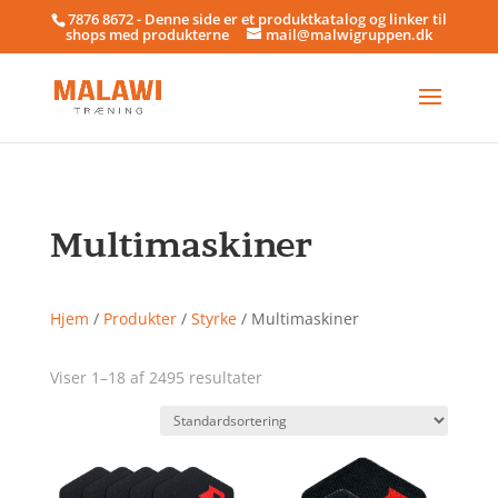
7876 8672 - Denne side er et produktkatalog og linker til
shops med produkterne
mail@malwigruppen.dk
Multimaskiner
Hjem
/
Produkter
/
Styrke
/ Multimaskiner
Viser 1–18 af 2495 resultater