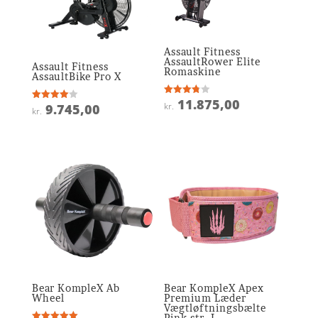
Assault Fitness
AssaultRower Elite
Assault Fitness
Romaskine
AssaultBike Pro X
11.875,00
Vurderet
kr.
9.745,00
Vurderet
kr.
3.8
4
ud af 5
ud af 5
Bear KompleX Ab
Bear KompleX Apex
Wheel
Premium Læder
Vægtløftningsbælte
Pink str. L