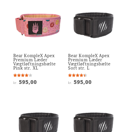
Bear KompleX Apex
Bear KompleX Apex
Premium Læder
Premium Læder
Vægtløftningsbælte
Vægtløftningsbælte
Pink str. XL
Sort str. L
595,00
595,00
Vurderet
Vurderet
kr.
kr.
4.1
4.4
ud af 5
ud af 5