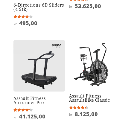
6-Directions 6D Sliders
53.625,00
Vurderet
kr.
4.5
(4 Stk)
ud af 5
495,00
Vurderet
kr.
4
ud af 5
Assault Fitness
Assault Fitness
AssaultBike Classic
Airrunner Pro
8.125,00
Vurderet
kr.
41.125,00
Vurderet
4.4
kr.
4.2
ud af 5
ud af 5