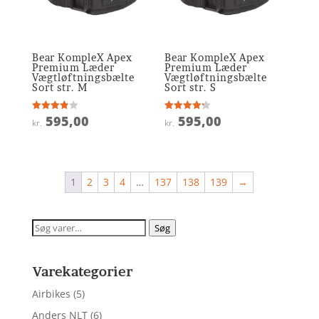
Bear KompleX Apex
Bear KompleX Apex
Premium Læder
Premium Læder
Vægtløftningsbælte
Vægtløftningsbælte
Sort str. M
Sort str. S
595,00
595,00
Vurderet
Vurderet
kr.
kr.
3.9
4.2
ud af 5
ud af 5
1
2
3
4
…
137
138
139
→
Søg
Søg
efter:
Varekategorier
Airbikes
(5)
Anders NLT
(6)