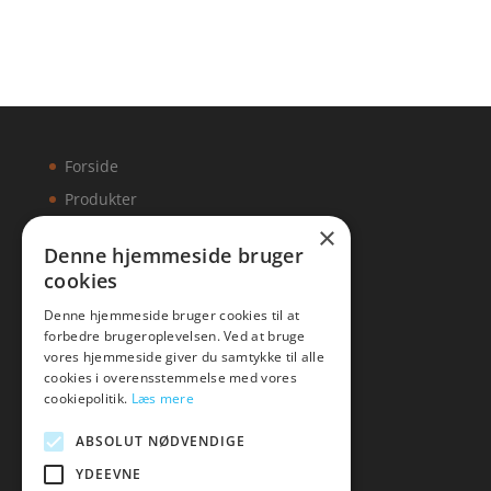
Forside
Produkter
×
Kontakt
Denne hjemmeside bruger
cookies
Artikler
Denne hjemmeside bruger cookies til at
forbedre brugeroplevelsen. Ved at bruge
vores hjemmeside giver du samtykke til alle
cookies i overensstemmelse med vores
Malawigruppen
cookiepolitik.
Læs mere
Tlf: 7876 8672
ABSOLUT NØDVENDIGE
Mail:
hej@malawigruppen.dk
YDEEVNE