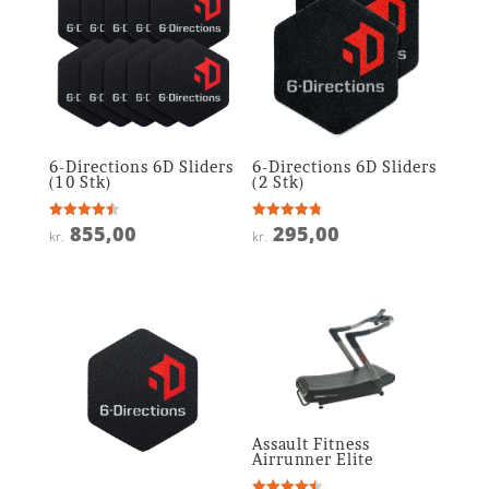
6-Directions 6D Sliders
6-Directions 6D Sliders
(10 Stk)
(2 Stk)
855,00
295,00
Vurderet
Vurderet
kr.
kr.
4.5
4.8
ud af 5
ud af 5
Assault Fitness
Airrunner Elite