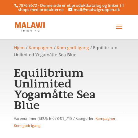
7876 8672 - Denne side er et produktkatalog og linker til
shops med produkterne
mail@malwigruppen.dk
Hjem
/
Kampagner
/
Kom godt igang
/ Equilibrium
Unlimited Yogamåtte Sea Blue
Equilibrium
Unlimited
Yogamåtte Sea
Blue
Varenummer (SKU):
E-078-01_718
Kategorier:
Kampagner
,
Kom godt igang