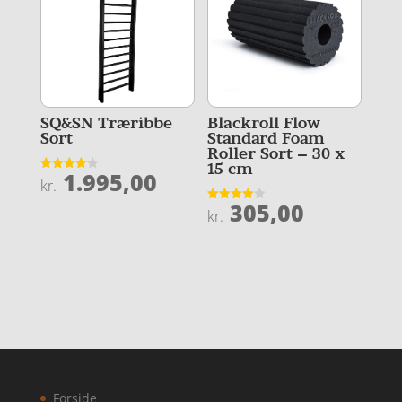
SQ&SN Træribbe
Blackroll Flow
Sort
Standard Foam
Roller Sort – 30 x
15 cm
1.995,00
Vurderet
kr.
4.2
ud af 5
305,00
Vurderet
kr.
3.9
ud af 5
Forside