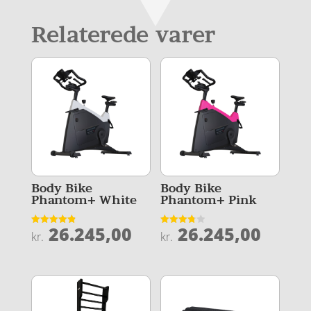
Relaterede varer
Body Bike
Body Bike
Phantom+ White
Phantom+ Pink
26.245,00
26.245,00
Vurderet
Vurderet
kr.
kr.
4.9
3.8
ud af 5
ud af 5