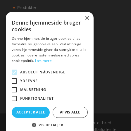
Produkter
×
Kontakt
Denne hjemmeside bruger
cookies
Artikler
Denne hjemmeside bruger cookies til at
forbedre brugeroplevelsen. Ved at bruge
vores hjemmeside giver du samtykke til alle
cookies i overensstemmelse med vores
Malawigruppen
cookiepolitik.
Læs mere
Tlf: 7876 8672
ABSOLUT NØDVENDIGE
Mail:
hej@malawigruppen.dk
YDEEVNE
MÅLRETNING
FUNKTIONALITET
ACCEPTER ALLE
AFVIS ALLE
Malawigruppen.dk er siden, der samler et bredt
VIS DETALJER
udvalg af spændende varer. Siden er et affailiatesite,