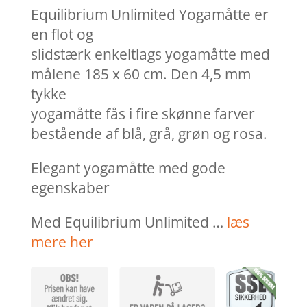
var:
er:
Equilibrium Unlimited Yogamåtte er
kr. 595,00.
kr. 4
en flot og
slidstærk enkeltlags yogamåtte med
målene 185 x 60 cm. Den 4,5 mm
tykke
yogamåtte fås i fire skønne farver
bestående af blå, grå, grøn og rosa.
Elegant yogamåtte med gode
egenskaber
Med Equilibrium Unlimited …
læs
mere her