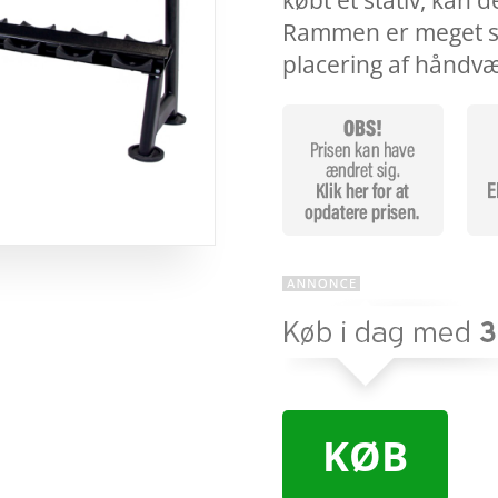
købt et stativ, kan d
Rammen er meget sol
placering af håndv
KØB