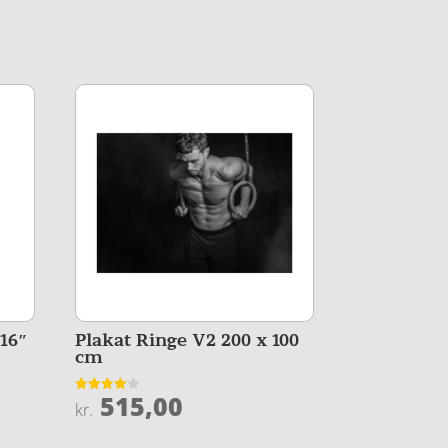
 16″
Plakat Ringe V2 200 x 100
cm
515,00
Vurderet
kr.
4.1
ud af 5