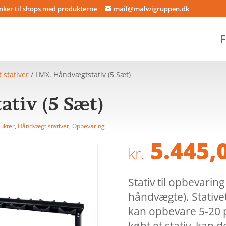
inker til shops med produkterne
mail@malwigruppen.dk
F
stativer
/ LMX. Håndvægtstativ (5 Sæt)
tiv (5 Sæt)
ukter
,
Håndvægt stativer
,
Opbevaring
5.445,
kr.
Stativ til opbevarin
håndvægte). Stativet 
kan opbevare 5-20 