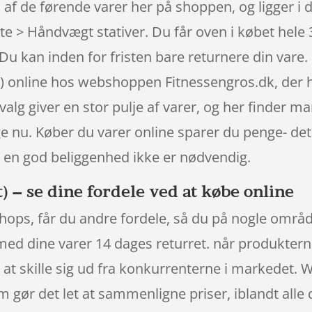
af de førende varer her på shoppen, og ligger i d
te > Håndvægt stativer. Du får oven i købet hele 
Du kan inden for fristen bare returnere din vare.
 online hos webshoppen Fitnessengros.dk, der har
alg giver en stor pulje af varer, og her finder ma
ge nu. Køber du varer online sparer du penge- det
 en god beliggenhed ikke er nødvendig.
 – se dine fordele ved at købe online
ops, får du andre fordele, så du på nogle område
 med dine varer 14 dages returret. når produktern
at skille sig ud fra konkurrenterne i markedet. W
m gør det let at sammenligne priser, iblandt alle