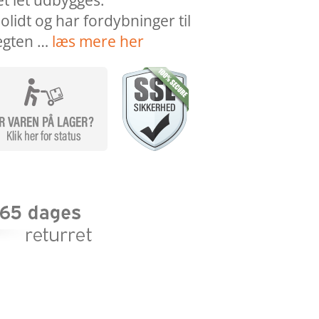
et let udbygges.
idt og har fordybninger til
ægten …
læs mere her