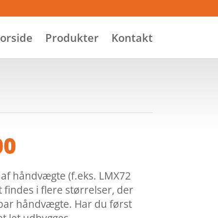
orside
Produkter
Kontakt
00
g af håndvægte (f.eks. LMX72
findes i flere størrelser, der
par håndvægte. Har du først