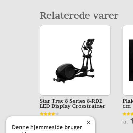
Relaterede varer
Star Trac 8 Series 8-RDE
Pla
LED Display Crosstrainer
cm
54.875,00
1
Vurderet
Vurder
×
kr.
kr.
4.1
4
Denne hjemmeside bruger
ud af 5
ud af 