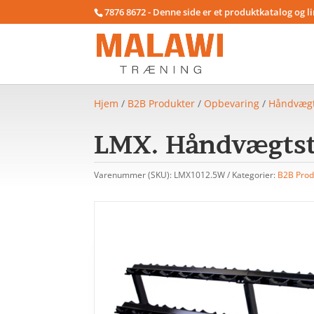
7876 8672 - Denne side er et produktkatalog og l
Hjem
/
B2B Produkter
/
Opbevaring
/
Håndvægt 
LMX. Håndvægtsta
Varenummer (SKU):
LMX1012.5W
Kategorier:
B2B Prod