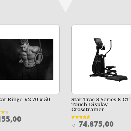
kat Ringe V2 70 x 50
Star Trac 8 Series 8-CT
Touch Display
Crosstrainer
55,00
et
74.875,00
Vurderet
kr.
5
4.9
ud af 5