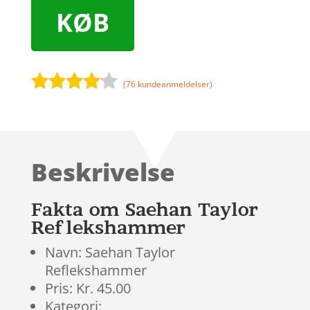
KØB
(
76
kundeanmeldelser)
Bedømt
som
4
ud af 5
baseret
Beskrivelse
på
kundebed
ømmels
Fakta om Saehan Taylor
er
Reflekshammer
Navn: Saehan Taylor
Reflekshammer
Pris: Kr. 45.00
Kategori: