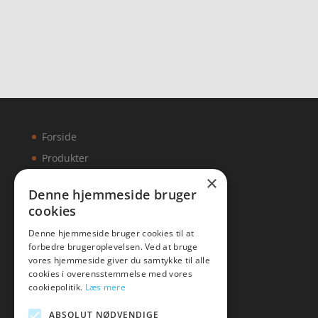
pris
aktuelle
var:
pris
kr. 1.395,00.
er:
kr. 1.055,00.
Forside
Produkter
×
Kontakt
Denne hjemmeside bruger
cookies
Artikler
Denne hjemmeside bruger cookies til at
forbedre brugeroplevelsen. Ved at bruge
vores hjemmeside giver du samtykke til alle
cookies i overensstemmelse med vores
Malawigruppen
cookiepolitik.
Læs mere
Tlf: 7876 8672
ABSOLUT NØDVENDIGE