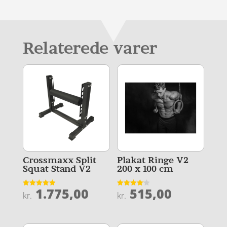
Relaterede varer
Crossmaxx Split
Plakat Ringe V2
Squat Stand V2
200 x 100 cm
1.775,00
515,00
Vurderet
Vurderet
kr.
kr.
4.9
4.1
ud af 5
ud af 5