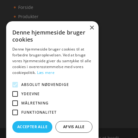
Forside
Produkter
×
Kontakt
Denne hjemmeside bruger
cookies
Artikler
Denne hjemmeside bruger cookies til at
forbedre brugeroplevelsen. Ved at bruge
vores hjemmeside giver du samtykke til alle
cookies i overensstemmelse med vores
Malawigruppen
cookiepolitik.
Læs mere
Tlf: 7876 8672
ABSOLUT NØDVENDIGE
Mail:
hej@malawigruppen.dk
YDEEVNE
MÅLRETNING
FUNKTIONALITET
ACCEPTER ALLE
AFVIS ALLE
Malawigruppen.dk er siden, der samler et bredt