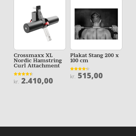
Crossmaxx XL
Plakat Stang 200 x
Nordic Hamstring
100 cm
Curl Attachment
515,00
Vurderet
kr.
2.410,00
4.3
Vurderet
kr.
ud af 5
4.5
ud af 5