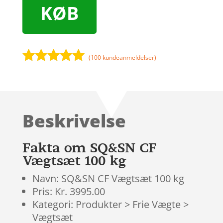
KØB
(
100
kundeanmeldelser)
Bedømt
som
5
ud
af 5
baseret på
Beskrivelse
kundebedøm
melser
Fakta om SQ&SN CF
Vægtsæt 100 kg
Navn: SQ&SN CF Vægtsæt 100 kg
Pris: Kr. 3995.00
Kategori: Produkter > Frie Vægte >
Vægtsæt