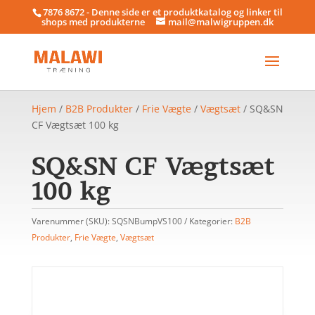
7876 8672 - Denne side er et produktkatalog og linker til
shops med produkterne
mail@malwigruppen.dk
Hjem
/
B2B Produkter
/
Frie Vægte
/
Vægtsæt
/ SQ&SN
CF Vægtsæt 100 kg
SQ&SN CF Vægtsæt
100 kg
Varenummer (SKU):
SQSNBumpVS100
Kategorier:
B2B
Produkter
,
Frie Vægte
,
Vægtsæt