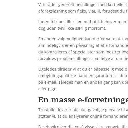
Vi tilråder generelt bestillinger med kort ell
afdragsløsning som f.eks. ViaBill, forudsat du 
Inden folk bestiller i en netbutik behøver man i
dog uden tvivl ikke særlig morsomt.
En anden valgmulighed kan derfor være at kont
almindeligvis er en påvisning af at e-forhandle
da kontrolleres af specialister som mestrer lo
forvoldes problemstillinger som følge af din bes
Ligeledes tilråder vi at du er påpasselig med 
ombytningspolitik e-handlen garanterer. I den
på e-mail, således man en anden gang kan dok
eller pige.
En masse e-forretninge
Trustpilot leverer absolut gavnlige genveje ti
støtter vi, at du analyserer online forhandler
Facebook giver dig også visse sikre genveje til