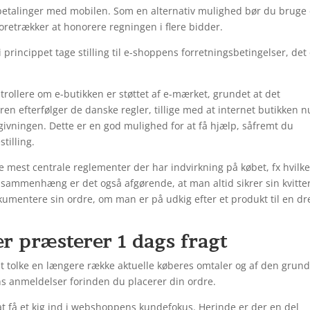
er betalinger med mobilen. Som en alternativ mulighed bør du bruge
foretrækker at honorere regningen i flere bidder.
 princippet tage stilling til e-shoppens forretningsbetingelser, det
rollere om e-butikken er støttet af e-mærket, grundet at det
ren efterfølger de danske regler, tillige med at internet butikken n
vgivningen. Dette er en god mulighed for at få hjælp, såfremt du
tilling.
de mest centrale reglementer der har indvirkning på købet, fx hvilk
 sammenhæng er det også afgørende, at man altid sikrer sin kvitte
umentere sin ordre, om man er på udkig efter et produkt til en d
r præsterer 1 dags fragt
l at tolke en længere række aktuelle køberes omtaler og af den grun
ens anmeldelser forinden du placerer din ordre.
 at få et kig ind i webshoppens kundefokus. Herinde er der en del