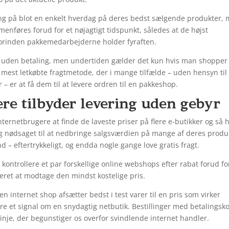
ing på blot en enkelt hverdag på deres bedst sælgende produkter,
menføres forud for et nøjagtigt tidspunkt, således at de højst
 forinden pakkemedarbejderne holder fyraften.
ng uden betaling, men undertiden gælder det kun hvis man shopper 
 mest letkøbte fragtmetode, der i mange tilfælde – uden hensyn ti
 – er at få dem til at levere ordren til en pakkeshop.
ere tilbyder levering uden gebyr
ternetbrugere at finde de laveste priser på flere e-butikker og så 
 sig nødsaget til at nedbringe salgsværdien på mange af deres produ
ænd – eftertrykkeligt, og endda nogle gange love gratis fragt.
 kontrollere et par forskellige online webshops efter rabat forud fo
eret at modtage den mindst kostelige pris.
 internet shop afsætter bedst i test varer til en pris som virker
re et signal om en snydagtig netbutik. Bestillinger med betalingsko
inje, der begunstiger os overfor svindlende internet handler.