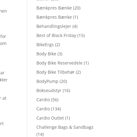
Bænkpres Bænke
(20)
 men
Bænkpres Bænke
(1)
Behandlingslejer
(4)
Best of Black Friday
(15)
for
l om
BikeErgs
(2)
Body Bike
(3)
Body Bike Reservedele
(1)
Body Bike Tilbehør
(2)
har
kter
BodyPump
(20)
Bokseudstyr
(16)
r at
Cardio
(56)
Cardio
(134)
Cardio Outlet
(1)
rt
Challenge Bags & Sandbags
(14)