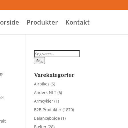
orside
Produkter
Kontakt
Søg
efter:
Søg
age
Varekategorier
Airbikes
(5)
Anders NLT
(6)
for
Armcykler
(1)
r
B2B Produkter
(1870)
Balancebolde
(1)
ralt
Bælter
(28)