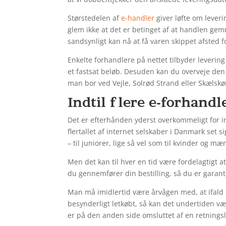
Størstedelen af
e-handler
giver løfte om lever
glem ikke at det er betinget af at handlen gem
sandsynligt kan nå at få varen skippet afsted
Enkelte forhandlere på nettet tilbyder leveri
et fastsat beløb. Desuden kan du overveje den
man bor ved Vejle, Solrød Strand eller Skælskør
Indtil flere e-forhandl
Det er efterhånden yderst overkommeligt for in
flertallet af internet selskaber i Danmark set
– til juniorer, lige så vel som til kvinder og m
Men det kan til hver en tid være fordelagtigt at
du gennemfører din bestilling, så du er garant
Man må imidlertid være årvågen med, at ifald en
besynderligt letkøbt, så kan det undertiden væ
er på den anden side omsluttet af en retningsl