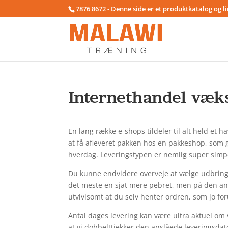
7876 8672 - Denne side er et produktkatalog og l
Internethandel væk
En lang række e-shops tildeler til alt held et 
at få afleveret pakken hos en pakkeshop, som g
hverdag. Leveringstypen er nemlig super simpel
Du kunne endvidere overveje at vælge udbringnin
det meste en sjat mere pebret, men på den and
utvivlsomt at du selv henter ordren, som jo fo
Antal dages levering kan være ultra aktuel om v
at vi dobbelttjekker den anslåede leveringsdat