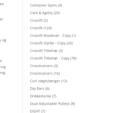
 en
Container Gyms
(4)
Core & Agility
(20)
 er
Crossfit
(2)
Crossfit
(124)
Crossfit Maskiner - Copy
(1)
u og
Crossfit Styrke - Copy
(26)
Crossfit Tilbehør
(2)
Crossfit Tilbehør - Copy
(78)
en
Crosstrainers
(3)
ring
reng
Crosstrainers
(16)
Curl vægtstænger
(12)
Dip Bars
(6)
Drikkedunke
(7)
d
Dual Adjustable Pulleys
(8)
EIGHT
(7)