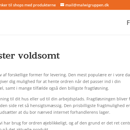
inker til shops med produkterne
mail@malwigruppen.dk
F
ster voldsomt
hav af forskellige former for levering. Den mest populære er i vore d
iver dig mulighed for at hente ordren når det passer ind i din
, samt i mange tilfælde også den billigste fragtløsning.
g til dit hus eller ud til din arbejdsplads. Fragtløsningen bliver 
en side ret så hensigtsmæssig. Den prisbilligste fragtmulighed e
rudsætter at du bor nærved internet forhandlerens lager.
i har brug for ordren øjeblikkeligt, og af den grund er det ret cent
o på det aktuelle produkt.