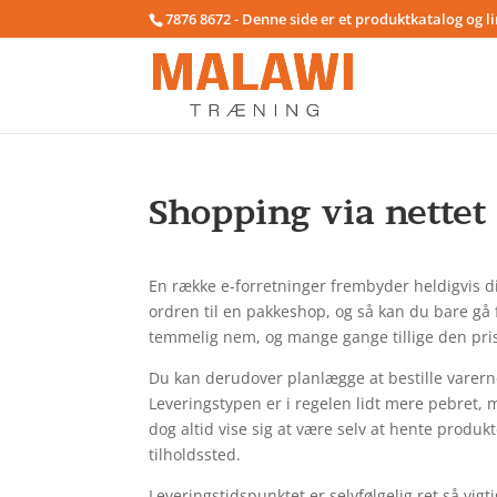
7876 8672 - Denne side er et produktkatalog og l
Shopping via nettet
En række e-forretninger frembyder heldigvis dive
ordren til en pakkeshop, og så kan du bare gå 
temmelig nem, og mange gange tillige den prisb
Du kan derudover planlægge at bestille varerne 
Leveringstypen er i regelen lidt mere pebret, 
dog altid vise sig at være selv at hente produk
tilholdssted.
Leveringstidspunktet er selvfølgelig ret så vi