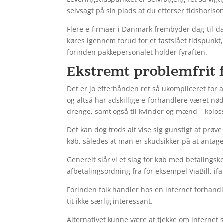
selvsagt på sin plads at du efterser tidshorison
Flere e-firmaer i Danmark frembyder dag-til-d
køres igennem forud for et fastslået tidspunkt
forinden pakkepersonalet holder fyraften.
Ekstremt problemfrit 
Det er jo efterhånden ret så ukompliceret for 
og altså har adskillige e-forhandlere været nød
drenge, samt også til kvinder og mænd – kolo
Det kan dog trods alt vise sig gunstigt at prøve
køb, således at man er skudsikker på at antage
Generelt slår vi et slag for køb med betalings
afbetalingsordning fra for eksempel ViaBill, if
Forinden folk handler hos en internet forhandl
tit ikke særlig interessant.
Alternativet kunne være at tjekke om internet