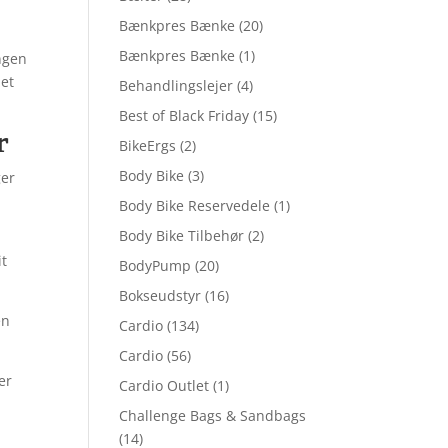
Bænkpres Bænke
(20)
Bænkpres Bænke
(1)
ngen
net
Behandlingslejer
(4)
Best of Black Friday
(15)
r
BikeErgs
(2)
Body Bike
(3)
ger
Body Bike Reservedele
(1)
Body Bike Tilbehør
(2)
it
BodyPump
(20)
Bokseudstyr
(16)
en
Cardio
(134)
Cardio
(56)
er
Cardio Outlet
(1)
Challenge Bags & Sandbags
(14)