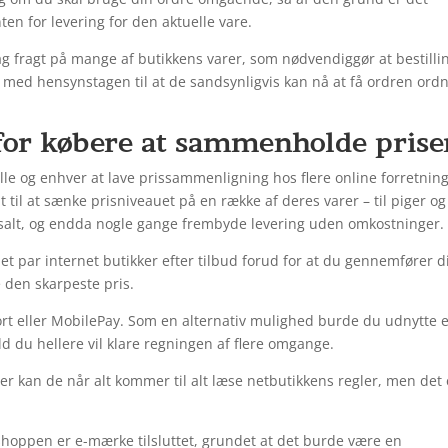
ten for levering for den aktuelle vare.
ag fragt på mange af butikkens varer, som nødvendiggør at bestilli
, med hensynstagen til at de sandsynligvis kan nå at få ordren ord
for købere at sammenholde prise
alle og enhver at lave prissammenligning hos flere online forretnin
t til at sænke prisniveauet på en række af deres varer – til piger og
ssalt, og endda nogle gange frembyde levering uden omkostninger.
 et par internet butikker efter tilbud forud for at du gennemfører d
 den skarpeste pris.
kort eller MobilePay. Som en alternativ mulighed burde du udnytte 
ald du hellere vil klare regningen af flere omgange.
er kan de når alt kommer til alt læse netbutikkens regler, men det 
 shoppen er e-mærke tilsluttet, grundet at det burde være en