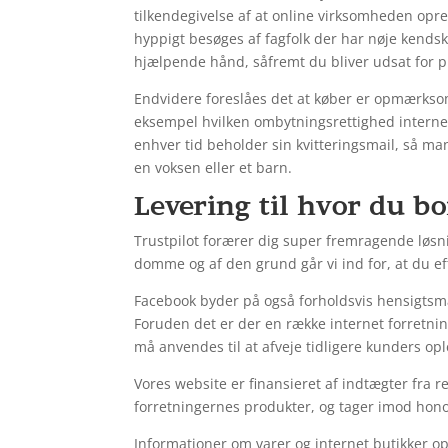
tilkendegivelse af at online virksomheden opret
hyppigt besøges af fagfolk der har nøje kendsk
hjælpende hånd, såfremt du bliver udsat for 
Endvidere foreslåes det at køber er opmærksom
eksempel hvilken ombytningsrettighed internet 
enhver tid beholder sin kvitteringsmail, så man
en voksen eller et barn.
Levering til hvor du bo
Trustpilot forærer dig super fremragende løs
domme og af den grund går vi ind for, at du e
Facebook byder på også forholdsvis hensigtsmæs
Foruden det er der en række internet forretni
må anvendes til at afveje tidligere kunders opl
Vores website er finansieret af indtægter fra r
forretningernes produkter, og tager imod honora
Informationer om varer og internet butikker o