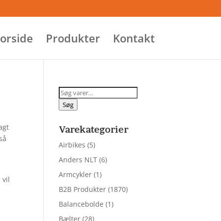
orside
Produkter
Kontakt
Søg
efter:
Søg
agt
Varekategorier
tså
Airbikes
(5)
Anders NLT
(6)
Armcykler
(1)
 vil
B2B Produkter
(1870)
s
Balancebolde
(1)
Bælter
(28)