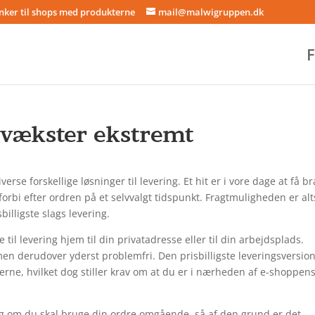
inker til shops med produkterne
mail@malwigruppen.dk
F
 vækster ekstremt
rse forskellige løsninger til levering. Et hit er i vore dage at få br
forbi efter ordren på et selvvalgt tidspunkt. Fragtmuligheden er al
illigste slags levering.
til levering hjem til din privatadresse eller til din arbejdsplads.
men derudover yderst problemfri. Den prisbilligste leveringsversion
terne, hvilket dog stiller krav om at du er i nærheden af e-shoppen
gtig om du skal bruge din ordre omgående, så af den grund er det