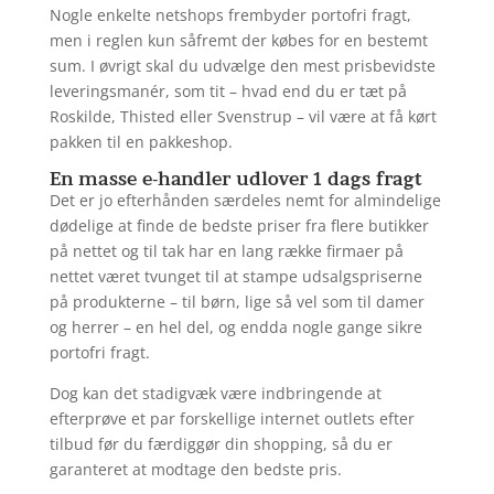
Nogle enkelte netshops frembyder portofri fragt,
men i reglen kun såfremt der købes for en bestemt
sum. I øvrigt skal du udvælge den mest prisbevidste
leveringsmanér, som tit – hvad end du er tæt på
Roskilde, Thisted eller Svenstrup – vil være at få kørt
pakken til en pakkeshop.
En masse e-handler udlover 1 dags fragt
Det er jo efterhånden særdeles nemt for almindelige
dødelige at finde de bedste priser fra flere butikker
på nettet og til tak har en lang række firmaer på
nettet været tvunget til at stampe udsalgspriserne
på produkterne – til børn, lige så vel som til damer
og herrer – en hel del, og endda nogle gange sikre
portofri fragt.
Dog kan det stadigvæk være indbringende at
efterprøve et par forskellige internet outlets efter
tilbud før du færdiggør din shopping, så du er
garanteret at modtage den bedste pris.