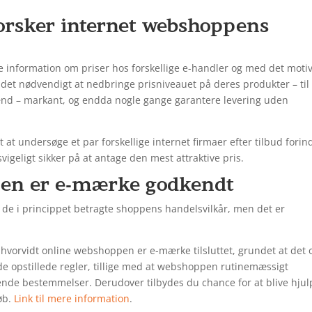
rforsker internet webshoppens
nde information om priser hos forskellige e-handler og med det moti
 det nødvendigt at nedbringe prisniveauet på deres produkter – til
mænd – markant, og endda nogle gange garantere levering uden
lt at undersøge et par forskellige internet firmaer efter tilbud fori
igeligt sikker på at antage den mest attraktive pris.
en er e-mærke godkendt
e de i princippet betragte shoppens handelsvilkår, men det er
hvorvidt online webshoppen er e-mærke tilsluttet, grundet at det 
de opstillede regler, tillige med at webshoppen rutinemæssigt
ende bestemmelser. Derudover tilbydes du chance for at blive hjul
øb.
Link til mere information
.