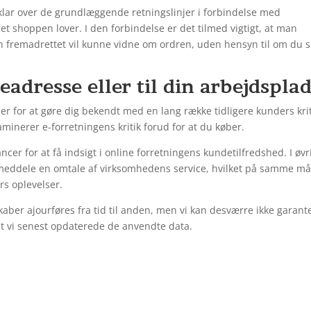
klar over de grundlæggende retningslinjer i forbindelse med
et shoppen lover. I den forbindelse er det tilmed vigtigt, at man
 fremadrettet vil kunne vidne om ordren, uden hensyn til om du s
adresse eller til din arbejdspla
r for at gøre dig bekendt med en lang række tidligere kunders krit
aminerer e-forretningens kritik forud for at du køber.
ancer for at få indsigt i online forretningens kundetilfredshed. I øvr
 meddele en omtale af virksomhedens service, hvilket på samme m
ers oplevelser.
aber ajourføres fra tid til anden, men vi kan desværre ikke garant
at vi senest opdaterede de anvendte data.