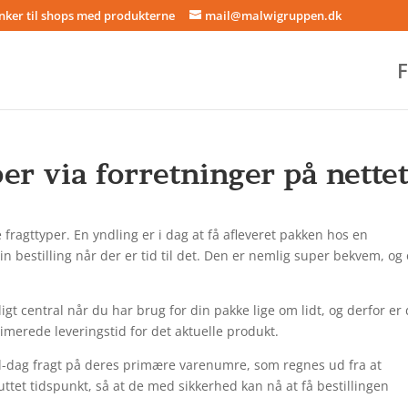
inker til shops med produkterne
mail@malwigruppen.dk
F
er via forretninger på nette
fragttyper. En yndling er i dag at få afleveret pakken hos en
n bestilling når der er tid til det. Den er nemlig super bekvem, og 
gt central når du har brug for din pakke lige om lidt, og derfor er 
imerede leveringstid for det aktuelle produkt.
-til-dag fragt på deres primære varenumre, som regnes ud fra at
uttet tidspunkt, så at de med sikkerhed kan nå at få bestillingen