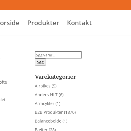
orside
Produkter
Kontakt
t
Søg
efter:
Søg
Varekategorier
ofte
Airbikes
(5)
Anders NLT
(6)
det
Armcykler
(1)
B2B Produkter
(1870)
Balancebolde
(1)
Bælter
(28)