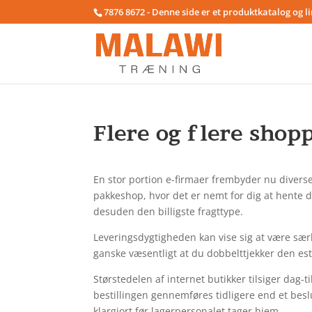
7876 8672 - Denne side er et produktkatalog og l
Flere og flere shopp
En stor portion e-firmaer frembyder nu diverse 
pakkeshop, hvor det er nemt for dig at hente di
desuden den billigste fragttype.
Leveringsdygtigheden kan vise sig at være særli
ganske væsentligt at du dobbelttjekker den est
Størstedelen af internet butikker tilsiger dag
bestillingen gennemføres tidligere end et besl
klargjort før lagerpersonalet tager hjem.