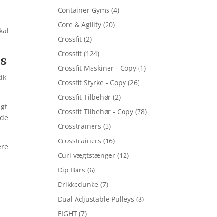
Container Gyms
(4)
Core & Agility
(20)
kal
Crossfit
(2)
Crossfit
(124)
ds
Crossfit Maskiner - Copy
(1)
ik
Crossfit Styrke - Copy
(26)
Crossfit Tilbehør
(2)
igt
Crossfit Tilbehør - Copy
(78)
åde
Crosstrainers
(3)
Crosstrainers
(16)
ere
Curl vægtstænger
(12)
Dip Bars
(6)
Drikkedunke
(7)
Dual Adjustable Pulleys
(8)
EIGHT
(7)