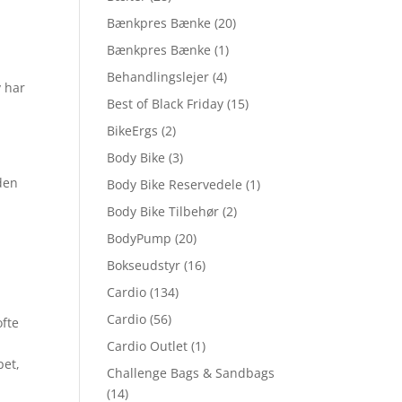
Bænkpres Bænke
(20)
Bænkpres Bænke
(1)
Behandlingslejer
(4)
v har
Best of Black Friday
(15)
BikeErgs
(2)
Body Bike
(3)
nden
Body Bike Reservedele
(1)
Body Bike Tilbehør
(2)
BodyPump
(20)
Bokseudstyr
(16)
Cardio
(134)
Cardio
(56)
ofte
Cardio Outlet
(1)
pet,
Challenge Bags & Sandbags
(14)