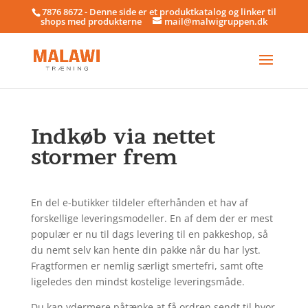
7876 8672 - Denne side er et produktkatalog og linker til
shops med produkterne
mail@malwigruppen.dk
Indkøb via nettet
stormer frem
En del e-butikker tildeler efterhånden et hav af
forskellige leveringsmodeller. En af dem der er mest
populær er nu til dags levering til en pakkeshop, så
du nemt selv kan hente din pakke når du har lyst.
Fragtformen er nemlig særligt smertefri, samt ofte
ligeledes den mindst kostelige leveringsmåde.
Du kan ydermere påtænke at få ordren sendt til hvor