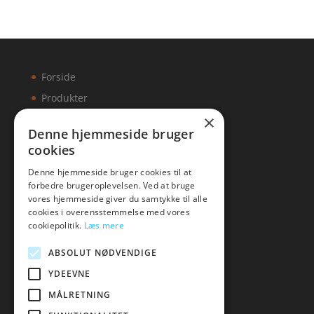
Forside
Produkter
×
Kontakt
Denne hjemmeside bruger
cookies
Artikler
Denne hjemmeside bruger cookies til at
forbedre brugeroplevelsen. Ved at bruge
vores hjemmeside giver du samtykke til alle
cookies i overensstemmelse med vores
Malawigruppen
cookiepolitik.
Læs mere
Tlf: 7876 8672
ABSOLUT NØDVENDIGE
Mail:
hej@malawigruppen.dk
YDEEVNE
MÅLRETNING