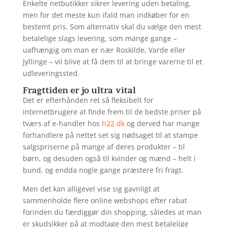
Enkelte netbutikker sikrer levering uden betaling,
men for det meste kun ifald man indkøber for en
bestemt pris. Som alternativ skal du vælge den mest
betalelige slags levering, som mange gange –
uafhængig om man er nær Roskilde, Varde eller
Jyllinge – vil blive at få dem til at bringe varerne til et
udleveringssted.
Fragttiden er jo ultra vital
Det er efterhånden ret så fleksibelt for
internetbrugere at finde frem til de bedste priser på
tværs af e-handler hos
h22.dk
og derved har mange
forhandlere på nettet set sig nødsaget til at stampe
salgspriserne på mange af deres produkter – til
børn, og desuden også til kvinder og mænd – helt i
bund, og endda nogle gange præstere fri fragt.
Men det kan alligevel vise sig gavnligt at
sammenholde flere online webshops efter rabat
forinden du færdiggør din shopping, således at man
er skudsikker på at modtage den mest betalelige