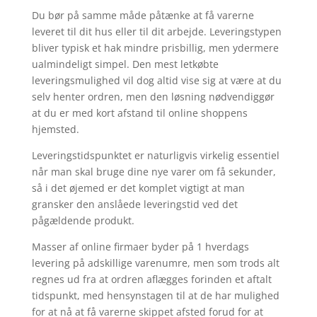
Du bør på samme måde påtænke at få varerne
leveret til dit hus eller til dit arbejde. Leveringstypen
bliver typisk et hak mindre prisbillig, men ydermere
ualmindeligt simpel. Den mest letkøbte
leveringsmulighed vil dog altid vise sig at være at du
selv henter ordren, men den løsning nødvendiggør
at du er med kort afstand til online shoppens
hjemsted.
Leveringstidspunktet er naturligvis virkelig essentiel
når man skal bruge dine nye varer om få sekunder,
så i det øjemed er det komplet vigtigt at man
gransker den anslåede leveringstid ved det
pågældende produkt.
Masser af online firmaer byder på 1 hverdags
levering på adskillige varenumre, men som trods alt
regnes ud fra at ordren aflægges forinden et aftalt
tidspunkt, med hensynstagen til at de har mulighed
for at nå at få varerne skippet afsted forud for at