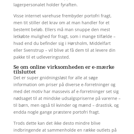
lagerpersonalet holder fyraften.
Visse internet varehuse frembyder portofri fragt,
men tit stiller det krav om at man handler for et
bestemt beløb. Ellers må man snuppe den mest
letkøbte mulighed for fragt, som i mange tilfælde –
hvad end du befinder sig i Hørsholm, Middelfart
eller Svenstrup – vil blive at få dem til at levere din
pakke til et udleveringssted.
Se om online virksomheden er e-mærke
tilsluttet
Det er super gnidningsløst for alle at søge
information om priser på diverse e-forretninger og
med det motiv har massevis af e-forretninger set sig
nødsaget til at mindske udsalgspriserne på varerne –
til børn, men også til kvinder og mænd – drastisk, og
endda nogle gange præstere portofri fragt.
Trods dette kan det ikke desto mindre blive
indbringende at sammenholde en række outlets på