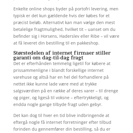
Enkelte online shops byder på portofri levering, men
typisk er det kun gældende hvis der købes for et
præcist beløb. Alternativt kan man vælge den mest
betalelige fragtmulighed, hvilket tit – uanset om du
befinder sig i Horsens, Haderslev eller Ribe – vil være
at få leveret din bestilling til en pakkeshop.
Størstedelen af internet firmaer stiller
garanti om dag-til-dag fragt
Det er efterhånden temmelig ligetil for købere at
prissammenligne i blandt forskellige internet
varehuse og altså har en hel del forhandlere på
nettet ikke kunne lade være med at trykke
salgsværdien på en række af deres varer – til drenge
og piger, og ligeså til voksne – eftertrykkeligt, og
endda nogle gange tilbyde fragt uden gebyr.
Det kan dog til hver en tid blive indbringende at
eftergå nogle få internet forretninger efter tilbud
forinden du gennemfører din bestilling, så du er