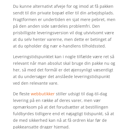
Du kunne alternativt afveje for og imod at få pakken
sendt til din private bopæl eller til din arbejdsplads.
Fragtformen er undertiden en sjat mere pebret, men
på den anden side særdeles problemfri. Den
prisbilligste leveringsversion vil dog utvivlsomt være
at du selv henter varerne, men dette er betinget af
at du opholder dig nær e-handlens tilholdssted.
Leveringstidspunktet kan i nogle tilfælde være ret så
relevant når man absolut skal bruge din pakke nu og
her, så med det formål er det øjensynligt væsentligt
at du undersøger det anslåede leveringstidspunkt
ved den relevante vare.
De fleste
webbutikker
stiller udsigt til dag-til-dag
levering på en række af deres varer, men vær
opmærksom på at det forudsætter at bestillingen
fuldbyrdes tidligere end et nøjagtigt tidspunkt, så at
de med sikkerhed kan nå at få ordren klar før de
pakkeansatte drager hjemad.