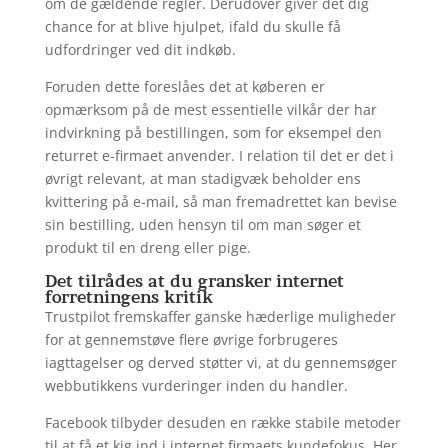
om de gældende regler. Derudover giver det dig
chance for at blive hjulpet, ifald du skulle få
udfordringer ved dit indkøb.
Foruden dette foreslåes det at køberen er
opmærksom på de mest essentielle vilkår der har
indvirkning på bestillingen, som for eksempel den
returret e-firmaet anvender. I relation til det er det i
øvrigt relevant, at man stadigvæk beholder ens
kvittering på e-mail, så man fremadrettet kan bevise
sin bestilling, uden hensyn til om man søger et
produkt til en dreng eller pige.
Det tilrådes at du gransker internet
forretningens kritik
Trustpilot fremskaffer ganske hæderlige muligheder
for at gennemstøve flere øvrige forbrugeres
iagttagelser og derved støtter vi, at du gennemsøger
webbutikkens vurderinger inden du handler.
Facebook tilbyder desuden en række stabile metoder
til at få et kig ind i internet firmaets kundefokus. Her