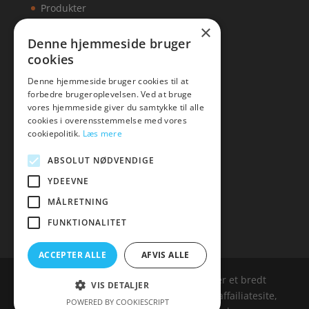
Produkter
×
Kontakt
Denne hjemmeside bruger
cookies
Artikler
Denne hjemmeside bruger cookies til at
forbedre brugeroplevelsen. Ved at bruge
vores hjemmeside giver du samtykke til alle
cookies i overensstemmelse med vores
Malawigruppen
cookiepolitik.
Læs mere
Tlf: 7876 8672
ABSOLUT NØDVENDIGE
Mail:
hej@malawigruppen.dk
YDEEVNE
MÅLRETNING
FUNKTIONALITET
ACCEPTER ALLE
AFVIS ALLE
Malawigruppen.dk er siden, der samler et bredt
VIS DETALJER
udvalg af spændende varer. Siden er et affailiatesite,
POWERED BY COOKIESCRIPT