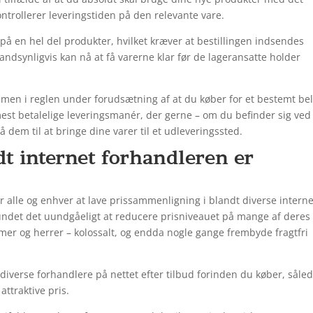
ontrollerer leveringstiden på den relevante vare.
 på en hel del produkter, hvilket kræver at bestillingen indsendes
sandsynligvis kan nå at få varerne klar før de lageransatte holder
 men i reglen under forudsætning af at du køber for et bestemt be
mest betalelige leveringsmanér, der gerne – om du befinder sig ved
få dem til at bringe dine varer til et udleveringssted.
t internet forhandleren er
or alle og enhver at lave prissammenligning i blandt diverse interne
 fundet det uundgåeligt at reducere prisniveauet på mange af deres
damer og herrer – kolossalt, og endda nogle gange frembyde fragtfri
å diverse forhandlere på nettet efter tilbud forinden du køber, såle
attraktive pris.