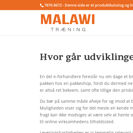
7876 8672 - Denne side er et produktkatalog og l
Hvor går udvikling
En del e-forhandlere foreslår nu om dage et bre
pakken hos en pakkeshop, fordi du dermed nem
er altså ret bekvem, samt ofte tillige den prisb
Du bør på samme måde afveje for og imod at bes
Muligheden viser sig for det meste en kende m
fragt kan ikke modsiges at være selv at hente 
til online virksomhedens tilholdssted.
Leveringshastigheden er jo temmelig relevant i