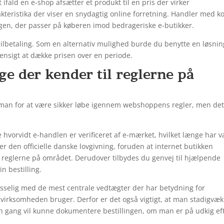
fald en e-shop afsætter et produkt til en pris der virker
akteristika der viser en snydagtig online forretning. Handler med ko
ingen, der passer på køberen imod bedrageriske e-butikker.
bilbetaling. Som en alternativ mulighed burde du benytte en løsnin
 hensigt at dække prisen over en periode.
e der kender til reglerne på
de man for at være sikker løbe igennem webshoppens regler, men det
vorvidt e-handlen er verificeret af e-mærket, hvilket længe har v
r den officielle danske lovgivning, foruden at internet butikken
r reglerne på området. Derudover tilbydes du genvej til hjælpende
n bestilling.
sselig med de mest centrale vedtægter der har betydning for
 virksomheden bruger. Derfor er det også vigtigt, at man stadigvæk
 gang vil kunne dokumentere bestillingen, om man er på udkig ef