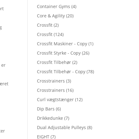
Container Gyms
(4)
rt
Core & Agility
(20)
Crossfit
(2)
g
Crossfit
(124)
Crossfit Maskiner - Copy
(1)
Crossfit Styrke - Copy
(26)
Crossfit Tilbehør
(2)
 er
Crossfit Tilbehør - Copy
(78)
Crosstrainers
(3)
æret
Crosstrainers
(16)
Curl vægtstænger
(12)
Dip Bars
(6)
Drikkedunke
(7)
Dual Adjustable Pulleys
(8)
ter
EIGHT
(7)