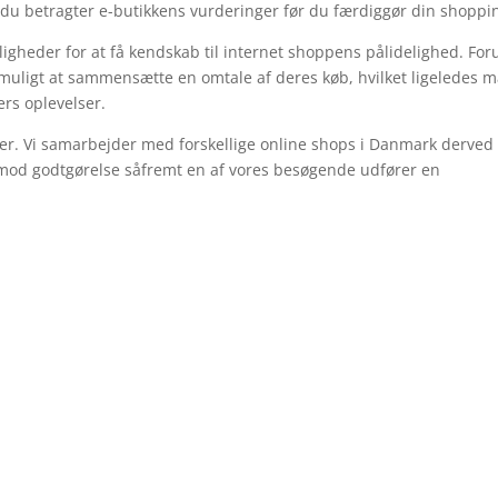
 du betragter e-butikkens vurderinger før du færdiggør din shoppi
igheder for at få kendskab til internet shoppens pålidelighed. Fo
 muligt at sammensætte en omtale af deres køb, hvilket ligeledes 
ders oplevelser.
er. Vi samarbejder med forskellige online shops i Danmark derved 
imod godtgørelse såfremt en af vores besøgende udfører en