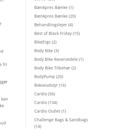
Bænkpres Bænke
(1)
Bænkpres Bænke
(20)
e
Behandlingslejer
(4)
Best of Black Friday
(15)
BikeErgs
(2)
Body Bike
(3)
ed
Body Bike Reservedele
(1)
 fri
Body Bike Tilbehør
(2)
BodyPump
(20)
iggør
Bokseudstyr
(16)
Cardio
(56)
r kan
Cardio
(134)
kke
Cardio Outlet
(1)
Challenge Bags & Sandbags
lbud
(14)