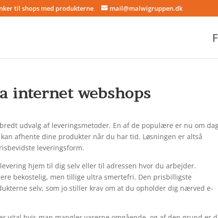
inker til shops med produkterne
mail@malwigruppen.dk
F
a internet webshops
t bredt udvalg af leveringsmetoder. En af de populære er nu om dag
 kan afhente dine produkter når du har tid. Løsningen er altså
isbevidste leveringsform.
evering hjem til dig selv eller til adressen hvor du arbejder.
re bekostelig, men tillige ultra smertefri. Den prisbilligste
dukterne selv, som jo stiller krav om at du opholder dig nærved e-
per vital hvis man mangler varerne omgående, og af den grund er d