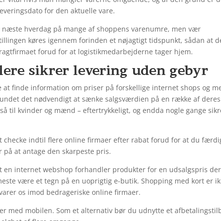
everingsdato for den aktuelle vare.
på næste hverdag på mange af shoppens varenumre, men vær
illingen køres igennem forinden et nøjagtigt tidspunkt, sådan at d
 fragtfirmaet forud for at logistikmedarbejderne tager hjem.
lere sikrer levering uden gebyr
lle at finde information om priser på forskellige internet shops og m
 fundet det nødvendigt at sænke salgsværdien på en række af deres
gså til kvinder og mænd – eftertrykkeligt, og endda nogle gange sikre
at checke indtil flere online firmaer efter rabat forud for at du færd
r på at antage den skarpeste pris.
t en internet webshop forhandler produkter for en udsalgspris de
este være et tegn på en uoprigtig e-butik. Shopping med kort er i
varer os imod bedrageriske online firmaer.
nger med mobilen. Som et alternativ bør du udnytte et afbetalingsti