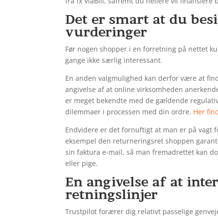
fra fx ViaBill, såfremt du hellere vil finansiere
Det er smart at du bes
vurderinger
Før nogen shopper i en forretning på nettet k
gange ikke særlig interessant.
En anden valgmulighed kan derfor være at fin
angivelse af at online virksomheden anerkende
er meget bekendte med de gældende regulativer
dilemmaer i processen med din ordre.
Her fi
Endvidere er det fornuftigt at man er på vagt
eksempel den returneringsret shoppen garantere
sin faktura e-mail, så man fremadrettet kan d
eller pige.
En angivelse af at int
retningslinjer
Trustpilot forærer dig relativt passelige genv