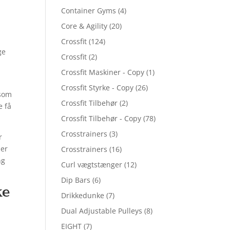
Container Gyms
(4)
Core & Agility
(20)
Crossfit
(124)
ge
Crossfit
(2)
Crossfit Maskiner - Copy
(1)
Crossfit Styrke - Copy
(26)
 som
Crossfit Tilbehør
(2)
e få
Crossfit Tilbehør - Copy
(78)
Crosstrainers
(3)
r
mer
Crosstrainers
(16)
ng
Curl vægtstænger
(12)
Dip Bars
(6)
ke
Drikkedunke
(7)
Dual Adjustable Pulleys
(8)
EIGHT
(7)