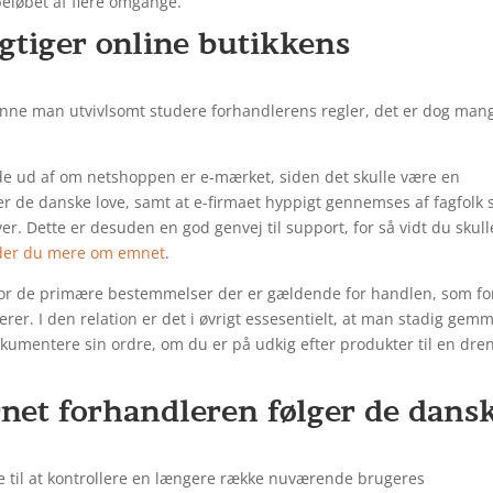
 beløbet af flere omgange.
igtiger online butikkens
unne man utvivlsomt studere forhandlerens regler, det er dog man
de ud af om netshoppen er e-mærket, siden det skulle være en
r de danske love, samt at e-firmaet hyppigt gennemses af fagfolk
. Dette er desuden en god genvej til support, for så vidt du skull
nder du mere om emnet
.
 for de primære bestemmelser der er gældende for handlen, som fo
r. I den relation er det i øvrigt essesentielt, at man stadig gem
okumentere sin ordre, om du er på udkig efter produkter til en dre
ernet forhandleren følger de dans
eje til at kontrollere en længere række nuværende brugeres