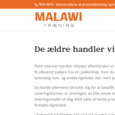
7876 8672 - Denne side er et produktkatalog og l
De ældre handler vi
Flere internet handler tilbyder efterhånden e
få afleveret pakken hos en pakkeshop, hvor du
temmelig nem, og endda ligeledes den mest pr
Du burde ydermere beslutte dig for at bestille l
Leveringsformen er uheldigvis en lille smule me
leveringsmodel vil dog altid være at hente pro
firmaets hjemsted.
Leveringshastigheden kan vise sig at være su