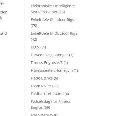
ng.
Elektroniske / Intelligente
Styrkemaskiner
(16)
ruden
må
Enkeltdele til Indoor Rigs
(75)
Enkeltdele til Outdoor Rigs
at vi
(42)
ErgoS
(1)
Farvede vægtstænger
(1)
Fitness Engros A/S
(1)
Fitnesscenter/Homegym
(1)
Flade Bænke
(6)
Foam Roller
(23)
Foldbart Løbebånd
(4)
Fødselsdag hos Fitness
Engros
(59)
Frie Vægte
(530)