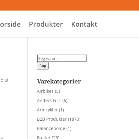
orside
Produkter
Kontakt
Søg
efter:
Søg
e at
Varekategorier
Airbikes
(5)
Anders NLT
(6)
Armcykler
(1)
B2B Produkter
(1870)
Balancebolde
(1)
Bælter
(28)
et