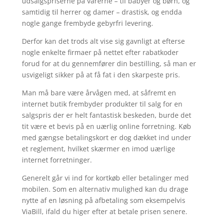
udsalgspriserne på varerne – til babyer og børn, og
samtidig til herrer og damer – drastisk, og endda
nogle gange frembyde gebyrfri levering.
Derfor kan det trods alt vise sig gavnligt at efterse
nogle enkelte firmaer på nettet efter rabatkoder
forud for at du gennemfører din bestilling, så man er
usvigeligt sikker på at få fat i den skarpeste pris.
Man må bare være årvågen med, at såfremt en
internet butik frembyder produkter til salg for en
salgspris der er helt fantastisk beskeden, burde det
tit være et bevis på en uærlig online forretning. Køb
med gængse betalingskort er dog dækket ind under
et reglement, hvilket skærmer en imod uærlige
internet forretninger.
Generelt går vi ind for kortkøb eller betalinger med
mobilen. Som en alternativ mulighed kan du drage
nytte af en løsning på afbetaling som eksempelvis
ViaBill, ifald du higer efter at betale prisen senere.