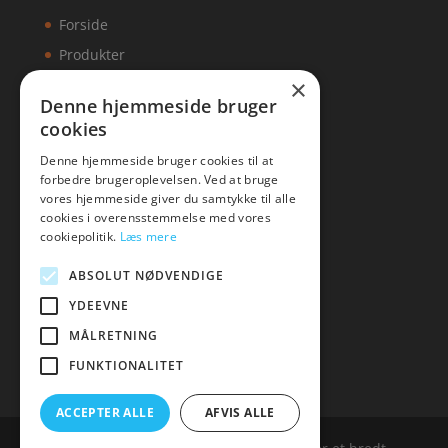
Forside
Produkter
×
Kontakt
Denne hjemmeside bruger
cookies
Artikler
Denne hjemmeside bruger cookies til at
forbedre brugeroplevelsen. Ved at bruge
vores hjemmeside giver du samtykke til alle
cookies i overensstemmelse med vores
Malawigruppen
cookiepolitik.
Læs mere
Tlf: 7876 8672
ABSOLUT NØDVENDIGE
Mail:
hej@malawigruppen.dk
YDEEVNE
MÅLRETNING
FUNKTIONALITET
ACCEPTER ALLE
AFVIS ALLE