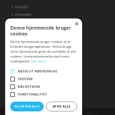
Forside
Produkter
×
Kontakt
Denne hjemmeside bruger
cookies
Artikler
Denne hjemmeside bruger cookies til at
forbedre brugeroplevelsen. Ved at bruge
vores hjemmeside giver du samtykke til alle
cookies i overensstemmelse med vores
Malawigruppen
cookiepolitik.
Læs mere
Tlf: 7876 8672
ABSOLUT NØDVENDIGE
Mail:
hej@malawigruppen.dk
YDEEVNE
MÅLRETNING
FUNKTIONALITET
ACCEPTER ALLE
AFVIS ALLE