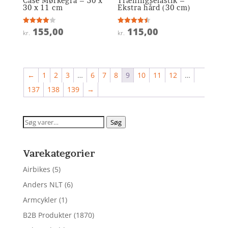
Case Mørkegrå – 50 x
Træningselastik –
30 x 11 cm
Ekstra hård (30 cm)
155,00
115,00
Vurderet
Vurderet
kr.
kr.
4
4.5
ud af 5
ud af 5
←
1
2
3
…
6
7
8
9
10
11
12
…
137
138
139
→
Søg
Søg
efter:
Varekategorier
Airbikes
(5)
Anders NLT
(6)
Armcykler
(1)
B2B Produkter
(1870)