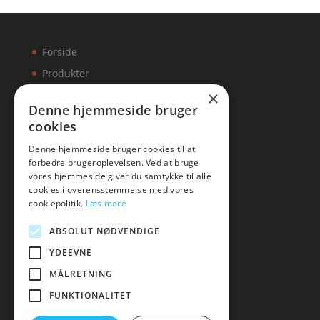
Forside
Produkter
×
Kontakt
Denne hjemmeside bruger
cookies
Artikler
Denne hjemmeside bruger cookies til at
forbedre brugeroplevelsen. Ved at bruge
vores hjemmeside giver du samtykke til alle
cookies i overensstemmelse med vores
Malawigruppen
cookiepolitik.
Læs mere
Tlf: 7876 8672
ABSOLUT NØDVENDIGE
Mail:
hej@malawigruppen.dk
YDEEVNE
MÅLRETNING
FUNKTIONALITET