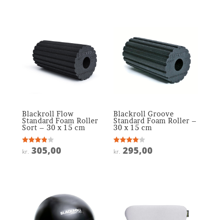
Blackroll Flow
Blackroll Groove
Standard Foam Roller
Standard Foam Roller –
Sort – 30 x 15 cm
30 x 15 cm
305,00
295,00
Vurderet
Vurderet
kr.
kr.
3.9
4
ud af 5
ud af 5