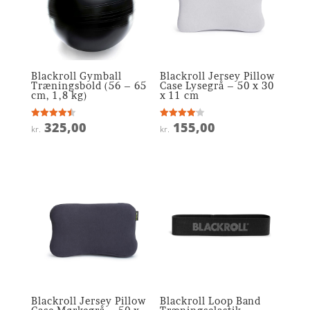
Blackroll Gymball
Blackroll Jersey Pillow
Træningsbold (56 – 65
Case Lysegrå – 50 x 30
cm, 1,8 kg)
x 11 cm
325,00
155,00
Vurderet
Vurderet
kr.
kr.
4.5
4.1
ud af 5
ud af 5
Blackroll Jersey Pillow
Blackroll Loop Band