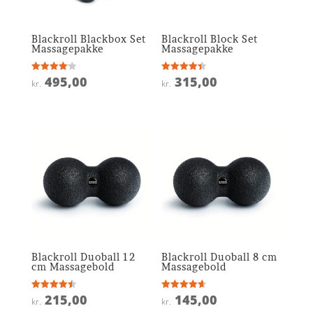
Blackroll Blackbox Set
Blackroll Block Set
Massagepakke
Massagepakke
495,00
315,00
Vurderet
Vurderet
kr.
kr.
4.1
4.4
ud af 5
ud af 5
Blackroll Duoball 12
Blackroll Duoball 8 cm
cm Massagebold
Massagebold
215,00
145,00
Vurderet
Vurderet
kr.
kr.
4.5
4.6
ud af 5
ud af 5