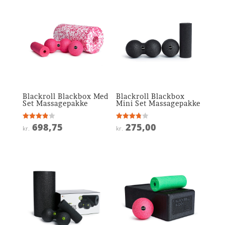
Blackroll Blackbox Med
Blackroll Blackbox
Set Massagepakke
Mini Set Massagepakke
698,75
275,00
Vurderet
Vurderet
kr.
kr.
3.9
3.8
ud af 5
ud af 5