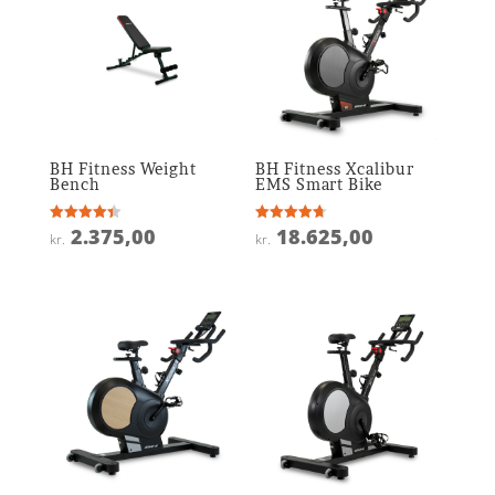
BH Fitness Weight
BH Fitness Xcalibur
Bench
EMS Smart Bike
2.375,00
18.625,00
Vurderet
Vurderet
kr.
kr.
4.4
4.7
ud af 5
ud af 5