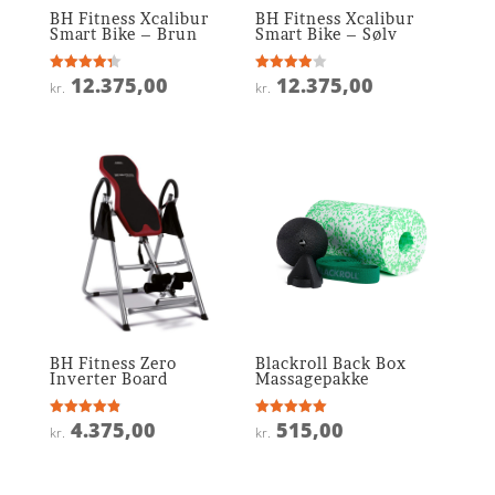
BH Fitness Xcalibur
BH Fitness Xcalibur
Smart Bike – Brun
Smart Bike – Sølv
12.375,00
12.375,00
Vurderet
Vurderet
kr.
kr.
4.3
3.9
ud af 5
ud af 5
BH Fitness Zero
Blackroll Back Box
Inverter Board
Massagepakke
4.375,00
515,00
Vurderet
Vurderet
kr.
kr.
4.9
5
ud af 5
ud af 5